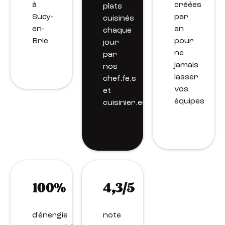
à
créées
plats
Sucy-
par
cuisinés
en-
an
chaque
Brie
pour
jour
ne
par
jamais
nos
lasser
chef.fe.s
vos
et
équipes
cuisinier.es.
100%
4,3/5
d'énergie
note