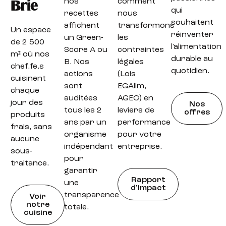
nos
comment
Brie
qui
recettes
nous
souhaitent
affichent
transformons
Un espace
réinventer
un Green-
les
de 2 500
l'alimentation
Score A ou
contraintes
m² où nos
durable au
B. Nos
légales
chef.fe.s
quotidien.
actions
(Lois
cuisinent
sont
EGAlim,
chaque
auditées
AGEC) en
jour des
Nos
tous les 2
leviers de
offres
produits
ans par un
performance
frais, sans
organisme
pour votre
aucune
indépendant
entreprise.
sous-
pour
traitance.
garantir
Rapport
une
d’impact
transparence
Voir
notre
totale.
cuisine