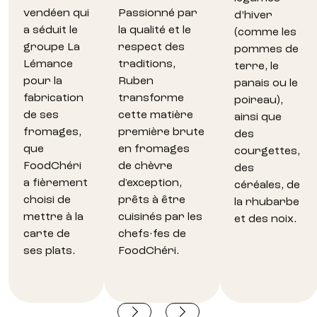
vendéen qui
Passionné par
d’hiver
a séduit le
la qualité et le
(comme les
groupe La
respect des
pommes de
Lémance
traditions,
terre, le
pour la
Ruben
panais ou le
fabrication
transforme
poireau),
de ses
cette matière
ainsi que
fromages,
première brute
des
que
en fromages
courgettes,
FoodChéri
de chèvre
des
a fièrement
d'exception,
céréales, de
choisi de
prêts à être
la rhubarbe
mettre à la
cuisinés par les
et des noix.
carte de
chefs·fes de
ses plats.
FoodChéri.