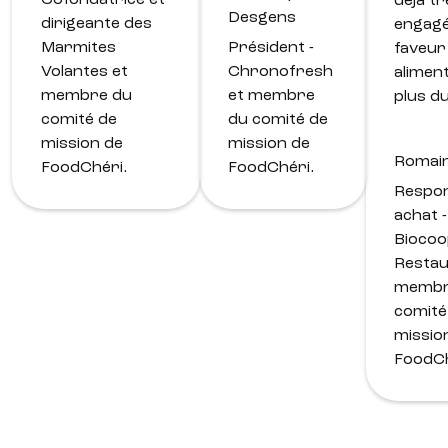
Cofondatrice et
déjà t
Desgens
dirigeante des
engagé
Marmites
Président -
faveur
Volantes et
Chronofresh
alimen
membre du
et membre
plus d
comité de
du comité de
mission de
mission de
Romai
FoodChéri.
FoodChéri.
Respo
achat -
Bioco
Restau
membr
comité
missio
FoodCh