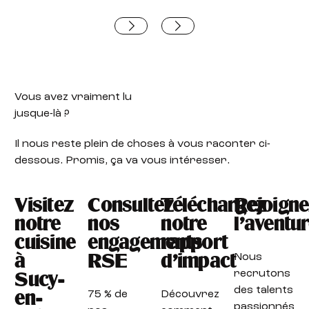
Vous avez vraiment lu
jusque-là ?
Il nous reste plein de choses à vous raconter ci-
dessous. Promis, ça va vous intéresser.
Visitez
Consultez
Téléchargez
Rejoigne
notre
nos
notre
l'aventu
cuisine
engagements
rapport
Nous
à
RSE
d'impact
recrutons
Sucy-
des talents
75 % de
Découvrez
en-
passionnés