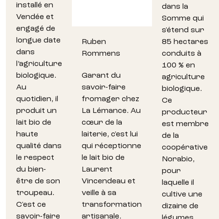
installé en
dans la
Vendée et
Somme qui
engagé de
s'étend sur
longue date
Ruben
85 hectares
dans
Rommens
conduits à
l’agriculture
100 % en
biologique.
Garant du
agriculture
Au
savoir-faire
biologique.
quotidien, il
fromager chez
Ce
produit un
La Lémance. Au
producteur
lait bio de
cœur de la
est membre
haute
laiterie, c'est lui
de la
qualité dans
qui réceptionne
coopérative
le respect
le lait bio de
Norabio,
du bien-
Laurent
pour
être de son
Vincendeau et
laquelle il
troupeau.
veille à sa
cultive une
C'est ce
transformation
dizaine de
savoir-faire
artisanale.
légumes