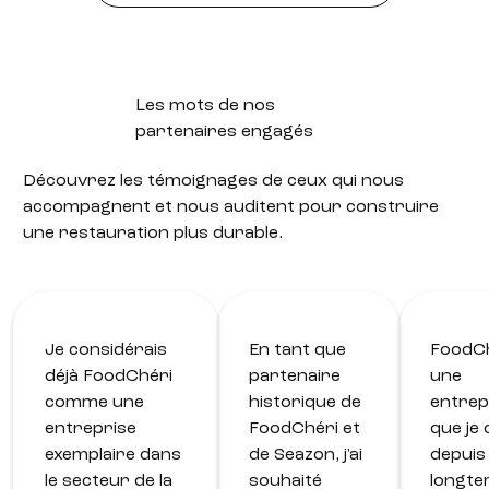
Les mots de nos
partenaires engagés
Découvrez les témoignages de ceux qui nous
accompagnent et nous auditent pour construire
une restauration plus durable.
Je considérais
En tant que
FoodCh
déjà FoodChéri
partenaire
une
comme une
historique de
entrep
entreprise
FoodChéri et
que je
exemplaire dans
de Seazon, j'ai
depuis
le secteur de la
souhaité
longte