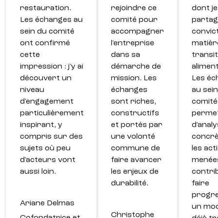
restauration.
rejoindre ce
dont je
Les échanges au
comité pour
partag
sein du comité
accompagner
convic
ont confirmé
l'entreprise
matièr
cette
dans sa
transi
impression : j'y ai
démarche de
aliment
découvert un
mission. Les
Les éc
niveau
échanges
au sei
d'engagement
sont riches,
comité
particulièrement
constructifs
perme
inspirant, y
et portés par
d'anal
compris sur des
une volonté
concr
sujets où peu
commune de
les act
d'acteurs vont
faire avancer
menées
aussi loin.
les enjeux de
contri
durabilité.
faire
progr
Ariane Delmas
un mod
Christophe