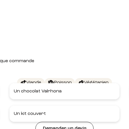
 chaque commande
Viande
Poisson
Végétarien
Un chocolat Valrhona
Un kit couvert
Demander un devis