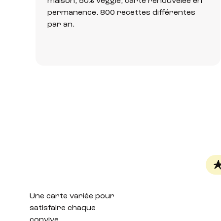
maison, 50% veggie, carte renouvelée en
permanence. 800 recettes différentes
par an.
Une carte variée
pour
satisfaire chaque
convive.