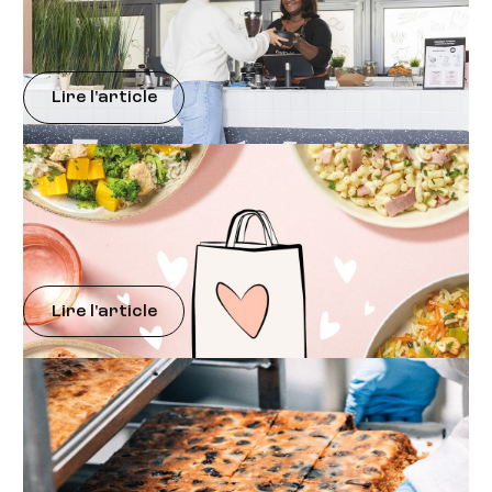
Pourquoi mettre en place un restaurant
d’entreprise ?
Lire l'article
Engagements RSE
Restauration collective : guide contre le gaspillage
alimentaire
Lire l'article
Mieux Manger au Bureau
« Fait maison » et restaurants collectifs : 5 choses à
savoir