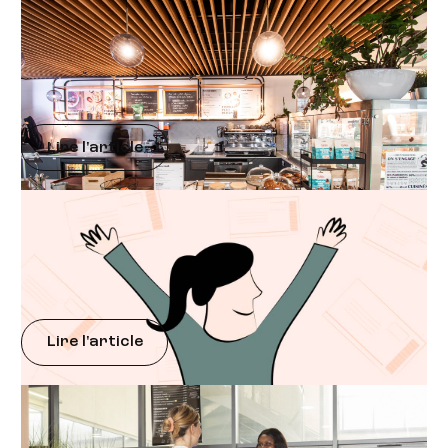
Qualité de Vie au Travail (QVCT)
Comment adapter l’offre de restauration collective
aux nouvelles attentes alimentaires ?
Lire l'article
Qualité de Vie au Travail (QVCT)
Comment mettre en place les tickets restaurants
d’entreprise ?
Lire l'article
Mieux Manger au Bureau