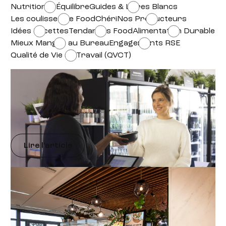
Nutrition & Équilibre
Guides & Livres Blancs
Les coulisses de FoodChéri
Nos Producteurs
Idées Recettes
Tendances Food
Alimentation Durable
Mieux Manger au Bureau
Engagements RSE
Qualité de Vie au Travail (QVCT)
Alimentation Durable
Zero Waste en entreprise : comment réduire le
gaspillage alimentaire ?
Lire l'article
Qualité de Vie au Travail (QVCT)
Loi EGAlim : quel impact sur votre restaurant
d’entreprise ?