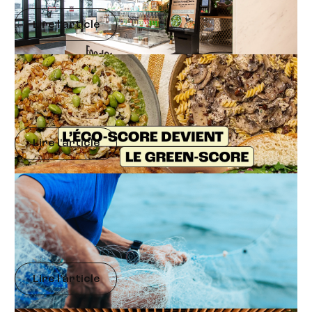
Lire l'article
Qualité de Vie au Travail (QVCT)
Qu’est-ce que le Green-score ?
Lire l'article
Alimentation Durable
Pêche durable : tout comprendre pour (mieux)
choisir son poisson
Lire l'article