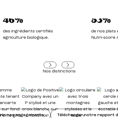
46%
53%
des ingrédients certifiés
de nos plats 
agriculture biologique.
Nutri-score 
Nos distinctions
rir nos engagements
Télécharger notre rapport 