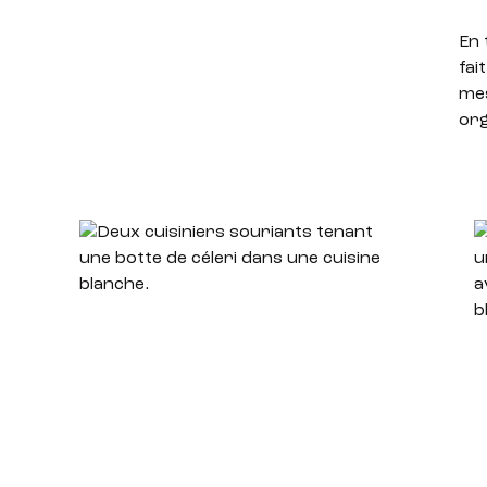
En 
fai
mes
org