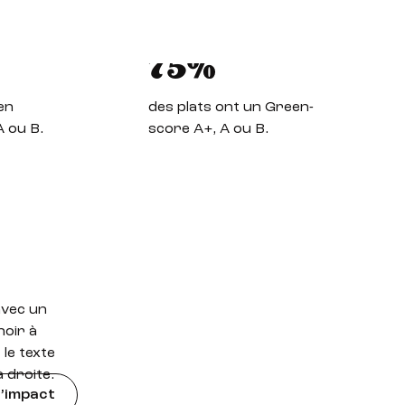
75%
en
des plats ont un Green-
A ou B.
score A+, A ou B.
d’impact