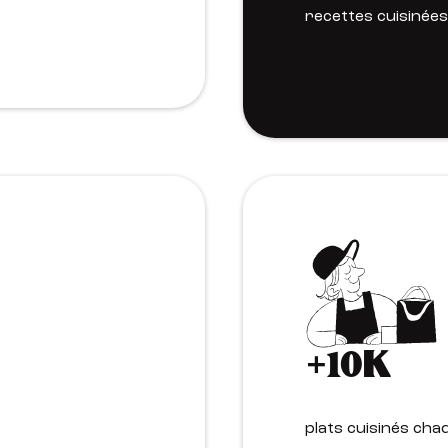
recettes cuisinée
+10K
plats cuisinés chaq