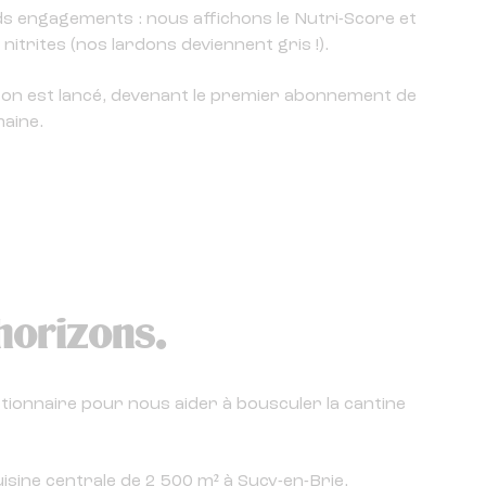
ds engagements : nous affichons le Nutri-Score et
nitrites (nos lardons deviennent gris !).
eazon est lancé, devenant le premier abonnement de
maine.
horizons.
tionnaire pour nous aider à bousculer la cantine
isine centrale de 2 500 m² à Sucy-en-Brie.