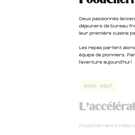
FoodChéri 
Deux passionnés lancen
déjeuners de bureau fra
leur première cuisine pa
Les repas partent alors
équipe de pionniers. Pa
l'aventure aujourd'hui !
2016 - 2017
L’accéléra
FoodChéri lève 6 millio