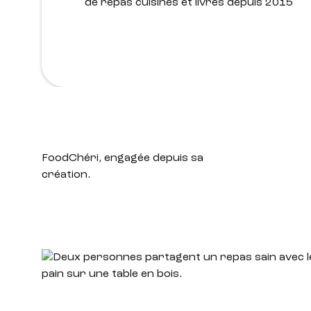
de repas cuisinés et livrés depuis 2015
FoodChéri, engagée
depuis sa
création.