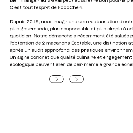
Bien manger au travail peut aussi être bon pour la pl
C’est tout l’esprit de FoodChéri.
Depuis 2015, nous imaginons une restauration d’ent
plus gourmande, plus responsable et plus simple à a
quotidien. Notre démarche a récemment été saluée 
l’obtention de 2 macarons Écotable, une distinction a
après un audit approfondi des pratiques environnem
Un signe concret que qualité culinaire et engagement
écologique peuvent aller de pair même à grande échel