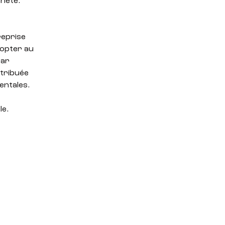
anète.
reprise
dopter au
par
ttribuée
entales.
le.