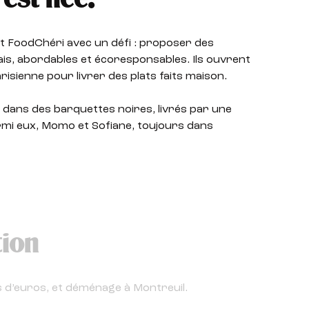
est née.
t FoodChéri avec un défi : proposer des
is, abordables et écoresponsables. Ils ouvrent
risienne pour livrer des plats faits maison.
 dans des barquettes noires, livrés par une
rmi eux, Momo et Sofiane, toujours dans
tion
ns d’euros, et déménage à Montreuil.