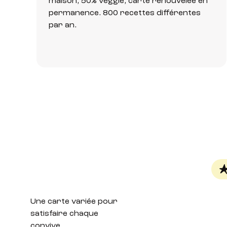
maison, 50% veggie, carte renouvelée en
permanence. 800 recettes différentes
par an.
Une carte variée
pour
satisfaire chaque
convive.