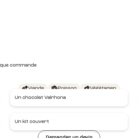
 chaque commande
Viande
Poisson
Végétarien
Un chocolat Valrhona
Un kit couvert
Demander un devis