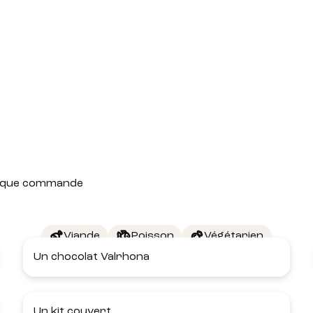
 chaque commande
Viande
Poisson
Végétarien
Un chocolat Valrhona
Un kit couvert