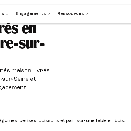
ns
Engagements
Ressources
rés en
ère-sur-
nés maison, livrés
-sur-Seine et
ngagement.