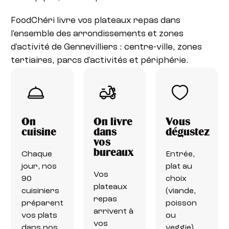
FoodChéri livre vos plateaux repas dans
l'ensemble des arrondissements et zones
d'activité de Gennevilliers : centre-ville, zones
tertiaires, parcs d'activités et périphérie.
On
On livre
Vous
cuisine
dans
dégustez
vos
bureaux
Chaque
Entrée,
jour, nos
plat au
Vos
90
choix
plateaux
cuisiniers
(viande,
repas
préparent
poisson
arrivent à
vos plats
ou
vos
dans nos
veggie),