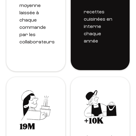
moyenne
recettes
laissée à
cuisinées en
chaque
interne
commande
chaque
par les
année
collaborateurs
+10K
19M