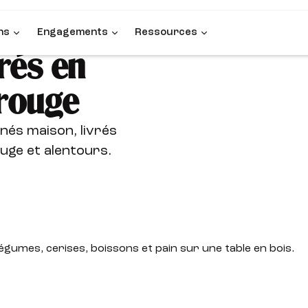
ns
Engagements
Ressources
rés en
trouge
nés maison, livrés
ge et alentours.