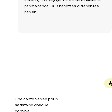
maison, 50% veggie, carte renouvelée en
permanence. 800 recettes différentes
par an.
Une carte variée
pour
satisfaire chaque
convive.