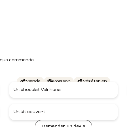
 chaque commande
Viande
Poisson
Végétarien
Un chocolat Valrhona
Un kit couvert
Demander un devis