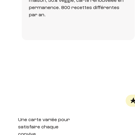
maison, 50% veggie, carte renouvelée en
permanence. 800 recettes différentes
par an.
Une carte variée
pour
satisfaire chaque
convive.