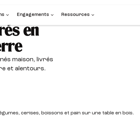
ns
Engagements
Ressources
rés en
erre
nés maison, livrés
e et alentours.