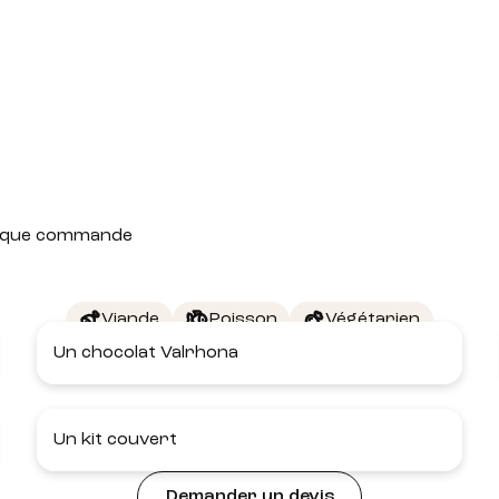
 chaque commande
Viande
Poisson
Végétarien
Un chocolat Valrhona
Un kit couvert
Demander un devis