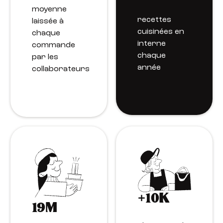
moyenne
recettes
laissée à
cuisinées en
chaque
interne
commande
chaque
par les
année
collaborateurs
+10K
19M