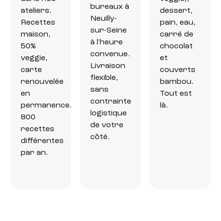
bureaux à
ateliers.
dessert,
Neuilly-
Recettes
pain, eau,
sur-Seine
maison,
carré de
à l'heure
50%
chocolat
convenue.
veggie,
et
Livraison
carte
couverts
flexible,
renouvelée
bambou.
sans
en
Tout est
contrainte
permanence.
là.
logistique
800
de votre
recettes
côté.
différentes
par an.