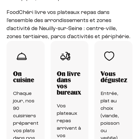
FoodChéri livre vos plateaux repas dans
l'ensemble des arrondissements et zones
d'activité de Neuilly-sur-Seine : centre-ville,
zones tertiaires, parcs d'activités et périphérie.
On
On livre
Vous
cuisine
dans
dégustez
vos
bureaux
Chaque
Entrée,
jour, nos
plat au
Vos
90
choix
plateaux
cuisiniers
(viande,
repas
préparent
poisson
arrivent à
vos plats
ou
vos
dans nos
veggie),