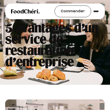
Mieux Manger au Bureau
Commander
5 avantages d’un
service de
restauration
d’entreprise