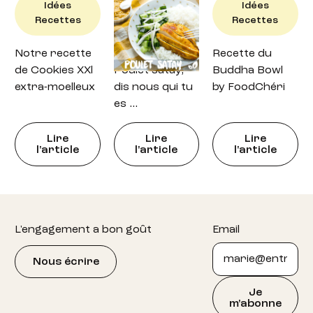
Idées
Idées
Idées
Recettes
Recettes
Recettes
Notre recette
Recette : petit
Recette du
de Cookies XXl
Poulet satay,
Buddha Bowl
extra-moelleux
dis nous qui tu
by FoodChéri
es …
Lire
Lire
Lire
l'article
l'article
l'article
Footer
L'engagement a bon goût
Email
Nous écrire
Je
m'abonne