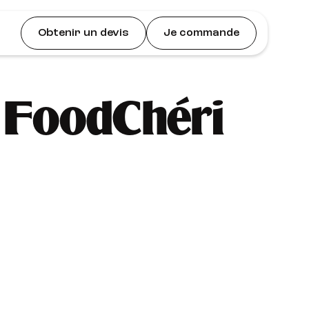
Obtenir un devis
Je commande
 FoodChéri