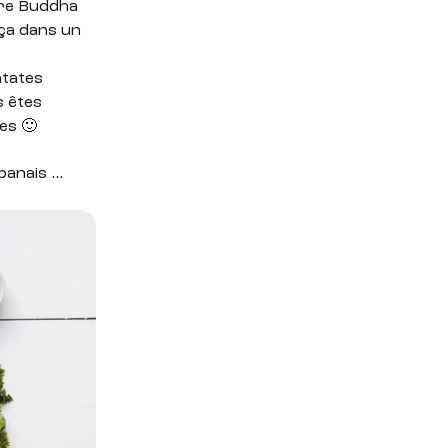
tre Buddha
 ça dans un
atates
s êtes
les 🙂
ibanais …