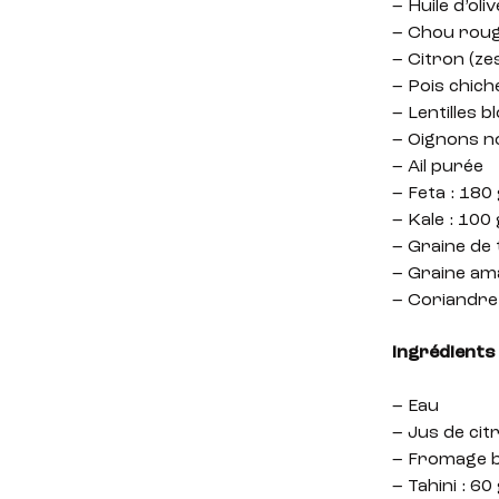
– Huile d’oliv
– Chou roug
– Citron (zes
– Pois chich
– Lentilles b
– Oignons n
– Ail purée
– Feta : 180
– Kale : 100
– Graine de 
– Graine am
– Coriandre
Ingrédients 
– Eau
– Jus de citr
– Fromage b
– Tahini : 60