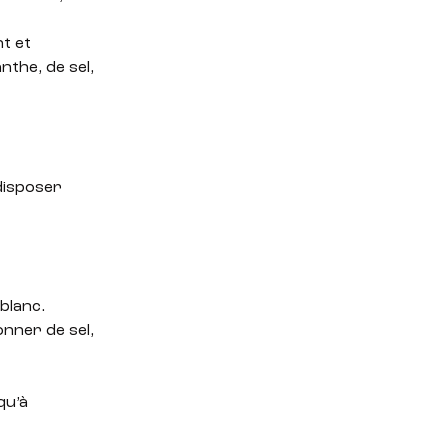
nt et
the, de sel,
 disposer
 blanc.
onner de sel,
qu’à