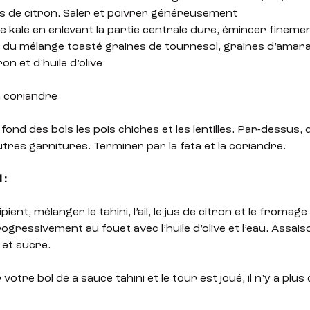
jus de citron. Saler et poivrer généreusement
e kale en enlevant la partie centrale dure, émincer fineme
du mélange toasté graines de tournesol, graines d’amaran
ron et d’huile d’olive
la coriandre
fond des bols les pois chiches et les lentilles. Par-dessus,
utres garnitures. Terminer par la feta et la coriandre.
 :
ient, mélanger le tahini, l’ail, le jus de citron et le fromage
gressivement au fouet avec l’huile d’olive et l’eau. Assais
 et sucre.
otre bol de a sauce tahini et le tour est joué, il n’y a plus 