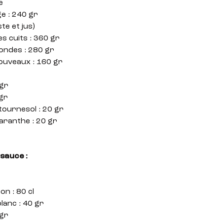
e
e : 240 gr
te et jus)
es cuits : 360 gr
londes : 280 gr
ouveaux : 160 gr
 gr
 gr
tournesol : 20 gr
aranthe : 20 gr
sauce :
on : 80 cl
lanc : 40 gr
 gr