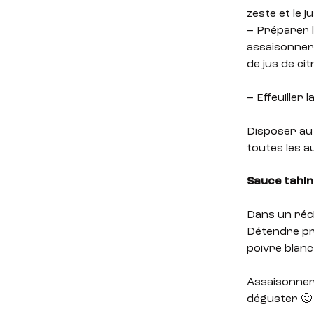
zeste et le 
– Préparer l
assaisonner 
de jus de cit
– Effeuiller 
Disposer au 
toutes les a
Sauce tahini
Dans un récip
Détendre pro
poivre blanc
Assaisonner v
déguster 🙂