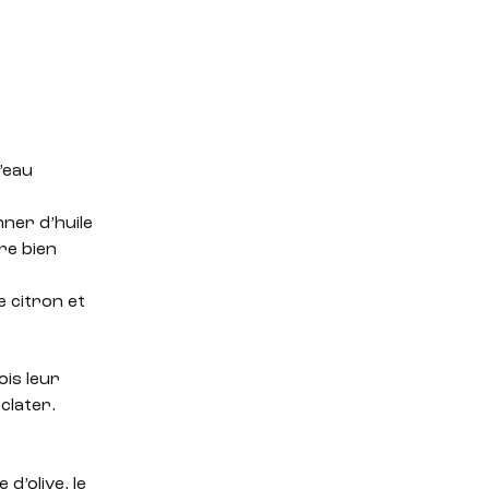
l’eau
nner d’huile
re bien
e citron et
ois leur
éclater.
 d’olive, le