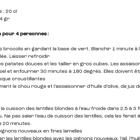
e : 20 cl
 4 gr
 pour 4 personnes :
es brocolis en gardant la base de vert. Blanchir 1 minute à 
lée. Laisser refroidir
es patates douces et les tailler en gros cubes. Les assaiso
e sel et enfourner 30 minutes à 180 degrés. Elles doivent êt
sque croustillantes
ement le chou rouge et l’assaisonner d’huile d’olive, de jus d
a cuisson des lentilles blondes à l’eau froide dans 2,5 à 3 f
 Ne pas saler l’eau de cuisson des lentilles, cela les ferait 
e 20 minutes.
s oignons nouveaux en fines lamelles
 les lentilles blondes avec les oignons nouveaux, l’ail, l’huile