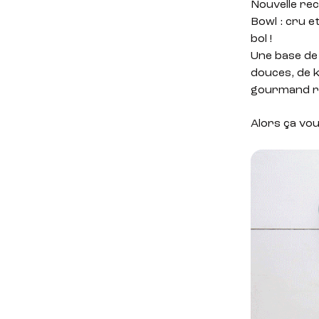
Nouvelle rec
Bowl : cru e
bol !
Une base de 
douces, de k
gourmand rien
Alors ça vou