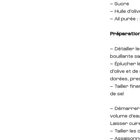
– Sucre
– Huile d’oliv
– Ail purée :
Préparation
– Détailler l
bouillante sa
– Éplucher l
d’olive et d
dorées, pre
– Tailler fin
de sel
– Démarrer l
volume d’eau.
Laisser cuir
– Tailler le
– Assaisonner