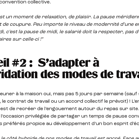
 convention collective.
st un moment de relaxation, de plaisir. La pause méridien
 de coupure. Peu importe le niveau de modernité d’une en
i, c’est la pause de midi, le
salarié doit
la respecter, pas d
aires
sur celle-ci !”
il #2 : S’adapter à
ridation des modes de trava
euner à la maison oui, mais pas 5 jours par semaine (sauf s
e contrat de travail ou un accord collectif le prévoit) ! L’e
est de recréer de l’engouement autour du repas sur site.
t l’occasion privilégiée de partager un temps de pause conv
s préférés propice au développement d’un bon esprit d’éq
 le côté hybride de nos modes de travail est ancré. Face au