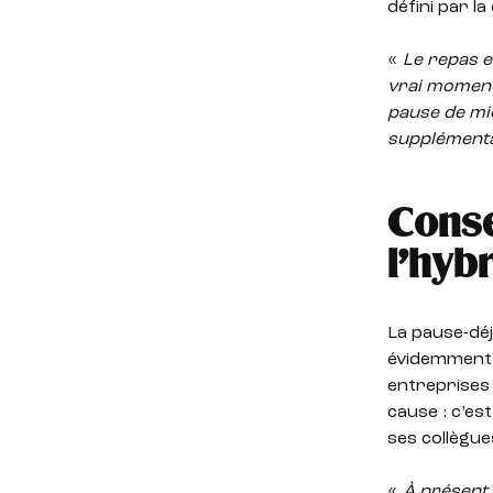
défini par la
«
Le repas e
vrai moment
pause de mid
supplément
Conse
l’hyb
La pause-déj
évidemment, l
entreprises 
cause : c’es
ses collègue
«
À présent,