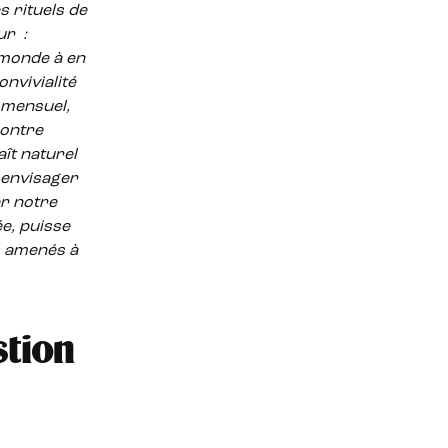
 rituels de
ur :
 monde à en
onvivialité
 mensuel,
contre
ît naturel
t envisager
er notre
e, puisse
s amenés à
stion