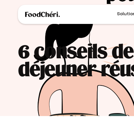
Solutio
6 conseils d
déjeuner réu