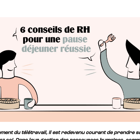
ement du
télétravail, il est redevenu courant
de prendre s