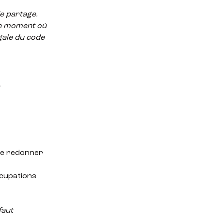
 partage.
 un moment où
égale du
code
e
 de redonner
ccupations
 faut