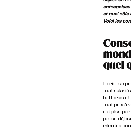
déjeuner
che
entreprises 
et quel rôle 
Voici les co
Conse
monde
quel q
Le risque pr
tout salarié
batteries et
tout prix à v
est plus per
pause-déjeun
minutes cons