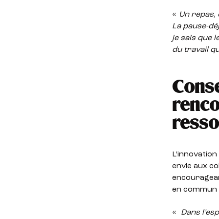
«
Un repas,
La pause-déj
je sais que 
du travail
qu
Conse
renco
resso
L’innovation
envie aux co
encourageant
en commun p
«
Dans l’esp