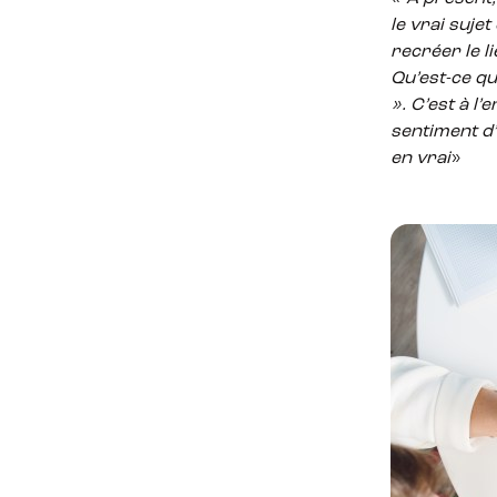
le vrai suje
recréer le li
Qu’est-ce qu
». C’est à l
sentiment d’a
en vrai
»