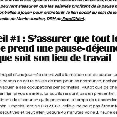
z soi. Dans leur gestion des ressources humaines, comm
peuvent s’assurer que les salariés profitent de la pause
ont-elles à jouer pour entretenir le lien social au sein de l
nseils de Marie-Justine, DRH de
FoodChéri
.
il #1 : S’assurer que tout l
 prend une pause-déjeun
ue soit son lieu de travail
incipal d’une journée de travail à la maison est de sauter u
 a besoin de cette pause de midi pour se restaurer, recha
 vaquer à ses occupations personnelles. Plutôt que de ch
érifier si vos salariés, lorsqu’ils ne sont pas en présentiel, tr
tinent de s’assurer qu’ils prennent le temps de s’accorde
er. D’après l’article L3121-33, celle-ci ne peut pas être in
écutives et peut aller jusqu’à 45 minutes voire 1 heure se