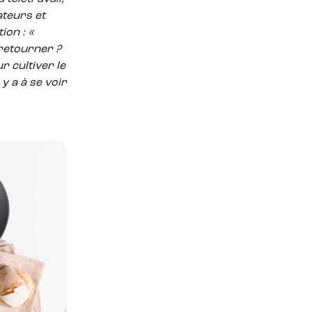
ateurs et
ion : «
 retourner ?
r cultiver le
 y a à se voir