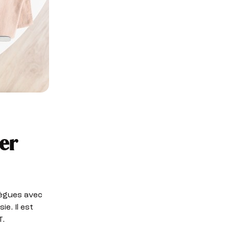
ner
lègues avec
e. Il est
T.