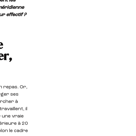
ent les
 méridienne
eur
effectif
?
e
er,
n repas. Or,
rger ses
ercher à
availlent, il
r une vraie
férieure à 20
lon le cadre