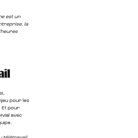
ne est un
treprise, la
’
heures
il
i,
njeu pour les
 Et pour
ivial avec
uipe.
 télétravail,