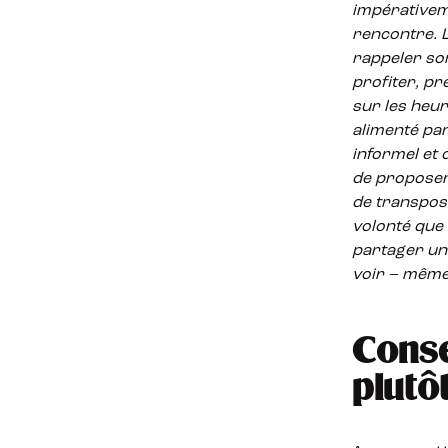
impérative
rencontre. L
rappeler so
profiter, pre
sur les heur
alimenté par
informel et 
de proposer 
de transpos
volonté que 
partager un 
voir – même 
Conse
plutô