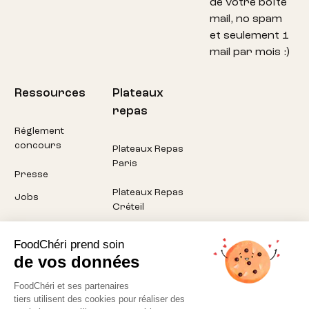
de votre boîte
mail, no spam
et seulement 1
mail par mois :)
Ressources
Plateaux
repas
Réglement
concours
Plateaux Repas
Paris
Presse
Plateaux Repas
Jobs
Créteil
Plateaux Repas
FoodChéri prend soin
Pantin
de vos données
Plateaux Repas
FoodChéri et ses partenaires
Montreuil
tiers utilisent des cookies pour réaliser des