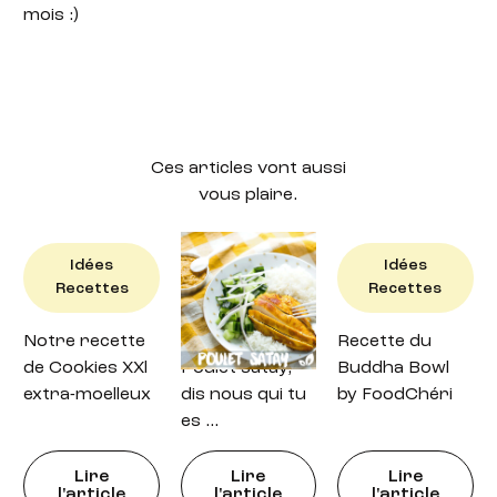
mois :)
Ces articles vont aussi
vous plaire.
Idées
Idées
Idées
Recettes
Recettes
Recettes
Notre recette
Recette : petit
Recette du
de Cookies XXl
Poulet satay,
Buddha Bowl
extra-moelleux
dis nous qui tu
by FoodChéri
es …
Lire
Lire
Lire
l'article
l'article
l'article