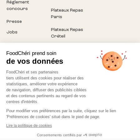
Réglement
concours
Plateaux Repas
Paris
Presse
Plateaux Repas
Jobs
Créteil
Plateaux Repas
FoodChéri prend soin
Pantin
de vos données
Plateaux Repas
FoodChéri et ses partenaires
Montreuil
tiers utilisent des cookies pour réaliser des
statistiques, améliorer votre expérience
Plateaux Repas
de navigation, diffuser des publicités ciblées
Aubervilliers
et des contenus pertinents au regard de vos
centres d'intérêts.
Pour modifier vos préférences par la suite, cliquez sur le lien
'Préférences de cookies' situé dans le pied de page.
Lire la politique de cookies
Politique de confidentialité
CGV
Consentements certifiés par
©
2026
Foodchéri. Tous droits réservés.