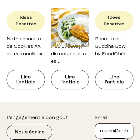
Idées
Idées
Idées
Recettes
Recettes
Recettes
Notre recette
Recette : petit
Recette du
de Cookies XXl
Poulet satay,
Buddha Bowl
extra-moelleux
dis nous qui tu
by FoodChéri
es …
Lire
Lire
Lire
l'article
l'article
l'article
Footer
L'engagement a bon goût
Email
Nous écrire