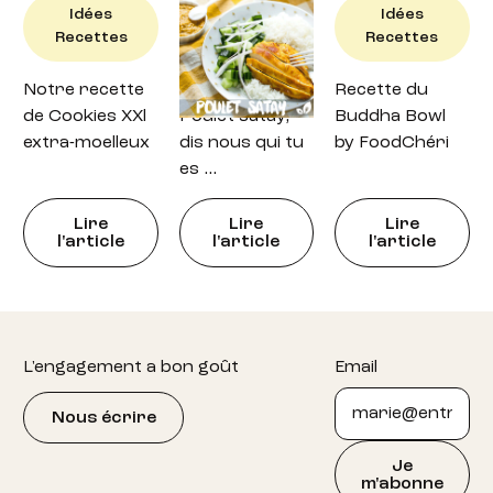
Idées
Idées
Idées
Recettes
Recettes
Recettes
Notre recette
Recette : petit
Recette du
de Cookies XXl
Poulet satay,
Buddha Bowl
extra-moelleux
dis nous qui tu
by FoodChéri
es …
Lire
Lire
Lire
l'article
l'article
l'article
Footer
L'engagement a bon goût
Email
Nous écrire
Je
m'abonne