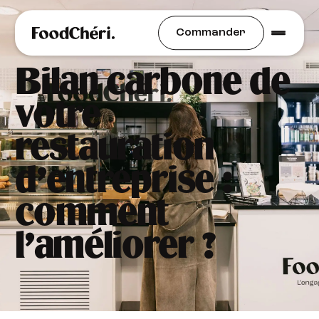
Alimentation Durable
Commander
Bilan carbone de
votre
restauration
d’entreprise :
comment
l’améliorer ?