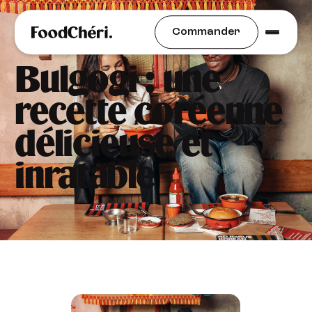
Mieux Manger au Bureau
Commander
Bulgogi : une
recette coréenne
délicieuse et
inratable