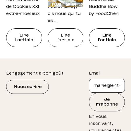
de Cookies XXl
Poulet satay,
Buddha Bowl
extra-moelleux
dis nous qui tu
by FoodChéri
es …
Lire
Lire
Lire
l'article
l'article
l'article
Footer
L'engagement a bon goût
Email
Nous écrire
Je
m'abonne
En vous
inscrivant,
vous acceptez