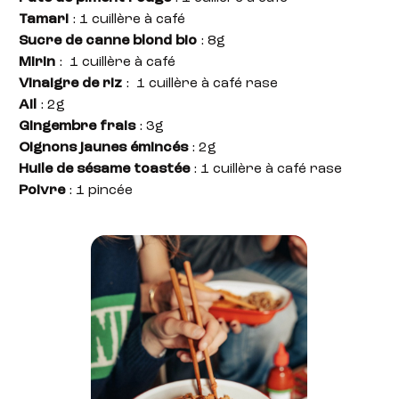
Tamari
: 1 cuillère à café
Sucre de canne blond bio
: 8g
Mirin
: 1 cuillère à café
Vinaigre de riz
: 1 cuillère à café rase
Ail
: 2g
Gingembre frais
: 3g
Oignons jaunes émincés
: 2g
Huile de sésame toastée
: 1 cuillère à café rase
Poivre
: 1 pincée