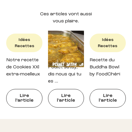
Ces articles vont aussi
vous plaire.
Idées
Idées
Idées
Recettes
Recettes
Recettes
Notre recette
Recette : petit
Recette du
de Cookies XXl
Poulet satay,
Buddha Bowl
extra-moelleux
dis nous qui tu
by FoodChéri
es …
Lire
Lire
Lire
l'article
l'article
l'article
Footer