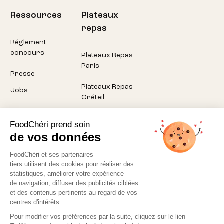
Ressources
Plateaux
repas
Réglement
concours
Plateaux Repas
Paris
Presse
Plateaux Repas
Jobs
Créteil
Plateaux Repas
FoodChéri prend soin
Pantin
de vos données
Plateaux Repas
FoodChéri et ses partenaires
Montreuil
tiers utilisent des cookies pour réaliser des
statistiques, améliorer votre expérience
Plateaux Repas
de navigation, diffuser des publicités ciblées
Aubervilliers
et des contenus pertinents au regard de vos
centres d'intérêts.
Pour modifier vos préférences par la suite, cliquez sur le lien