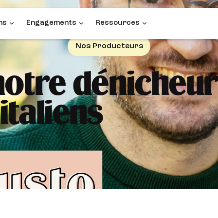
ns
Engagements
Ressources
Nos Producteurs
notre dénicheur
italiens