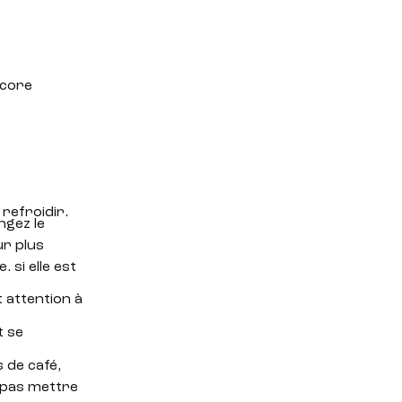
ncore
 refroidir.
ngez le
ur plus
 si elle est
t attention à
t se
 de café,
e pas mettre