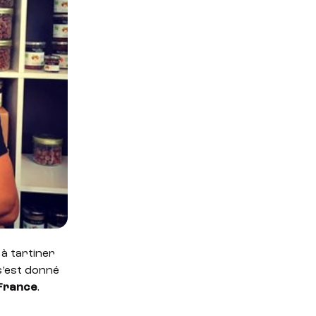
 à tartiner
s’est donné
 France
.