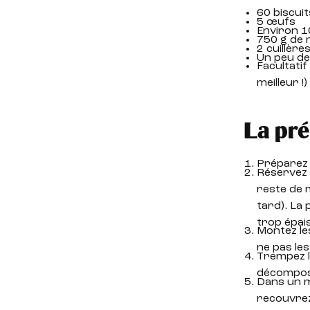
60 biscuit
5 œufs
Environ 10
750 g de
2 cuillère
Un peu de
Facultatif
meilleur !)
La pré
Préparez d
Réservez 
reste de 
tard). La 
trop épais
Montez les
ne pas les
Trempez le
décompos
Dans un m
recouvrez