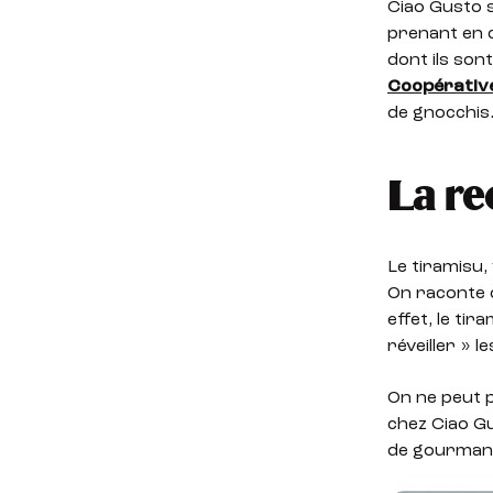
Ciao Gusto 
prenant en c
dont ils son
Coopérative
de gnocchis
La re
Le tiramisu,
On raconte 
effet, le tir
réveiller » 
On ne peut p
chez Ciao Gus
de gourmand