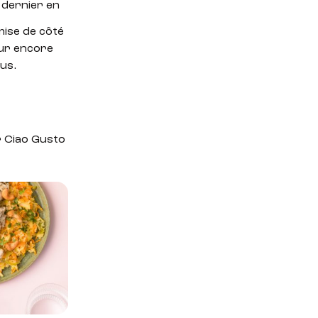
 dernier en
mise de côté
our encore
sus.
r Ciao Gusto