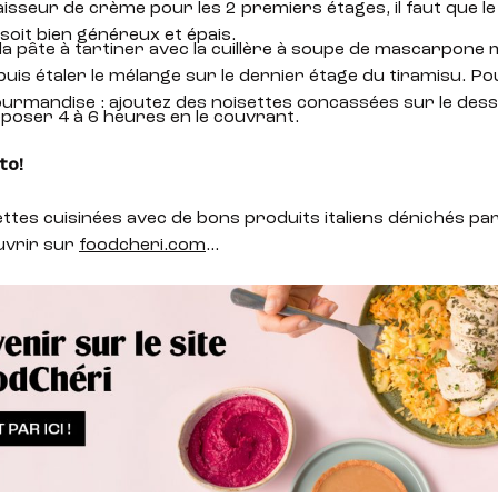
aisseur de crème pour les 2 premiers étages, il faut que le
soit bien généreux et épais.
la pâte à tartiner avec la cuillère à soupe de mascarpone 
puis étaler le mélange sur le dernier étage du tiramisu. P
ourmandise : ajoutez des noisettes concassées sur le des
eposer 4 à 6 heures en le couvrant.
to!
ettes cuisinées avec de bons produits italiens dénichés pa
uvrir sur
foodcheri.com
…