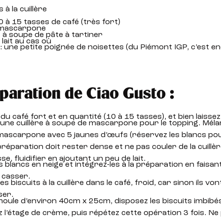
s à la cuillère
 à 15 tasses de café (très fort)
 mascarpone
s à soupe de pâte à tartiner
 lait au cas où
 : une petite poignée de noisettes (du Piémont IGP, c’est e
paration de Ciao Gusto :
u café fort et en quantité (10 à 15 tasses), et bien laissez
une cuillère à soupe de mascarpone pour le topping. Méla
mascarpone avec 5 jaunes d’œufs (réservez les blancs po
préparation doit rester dense et ne pas couler de la cuillère.
se, fluidifier en ajoutant un peu de lait.
 blancs en neige et intégrez-les à la préparation en faisan
 casser.
s biscuits à la cuillère dans le café, froid, car sinon ils von
er.
oule d’environ 40cm x 25cm, disposez les biscuits imbibés
 l’étage de crème, puis répétez cette opération 3 fois. N