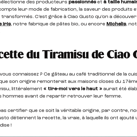
sélectionne des producteurs
passionnés
et
à taille humai
ompte leur mode de fabrication, la saveur des produits e
t transformés. C’est grâce à Ciao Gusto qu’on a découvert
 Iris
, notre fabrique de pâtes bio, ou encore
Michelis
, no
.
cette du Tiramisu de Ciao
 vous connaissez ? Ce gâteau au café traditionnel de la cuisi
que son origine remonterait aux maisons closes du 17ème 
amisu, littéralement
« tire-moi vers le haut »
aurait été éla
les hommes avant de repartir retrouver leur femme.
as certifier que ce soit la véritable origine, par contre, n
to détiennent la recette, la vraie, à laquelle ils ont ajout
ise !