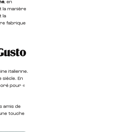
ne
, en
t la manière
 la
tre fabrique
 Gusto
ne italienne.
siècle. En
boré pour «
os amis de
é une touche