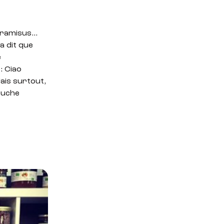
tiramisus…
a dit que
e
: Ciao
ais surtout,
touche