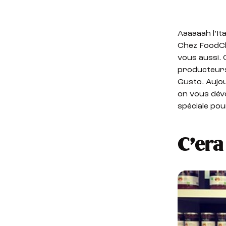
Aaaaaah l’It
Chez FoodChé
vous aussi. 
producteurs 
Gusto. Aujo
on vous dévo
spéciale po
C’era