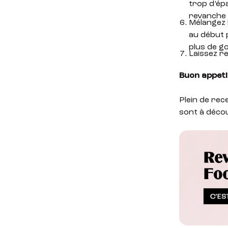
trop d’ép
revanche 
Mélangez 
au début 
plus de g
Laissez r
Buon appeti
Plein de rec
sont à déco