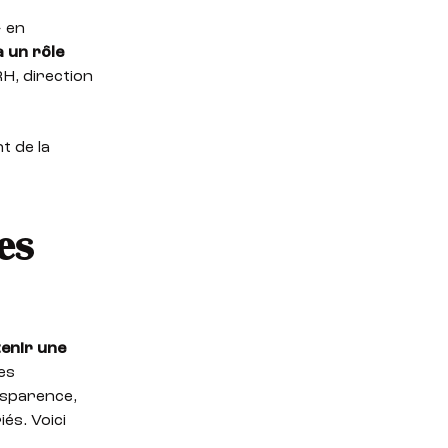
» en
a un rôle
RH, direction
 de la
es
tenir une
es
ansparence,
és. Voici