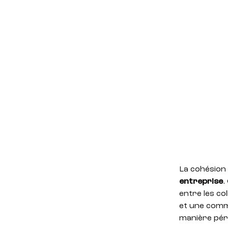
La cohésion 
entreprise
.
entre les c
et une commu
manière pé