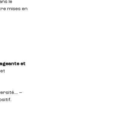
ans le
tre mises en
gageante et
jet
iversité… –
sitif.