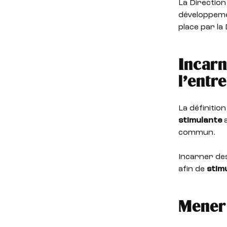
La Direction
développemen
place par la
Incarn
l’entr
La définitio
stimulante
a
commun.
Incarner de
afin de
stim
Mener 