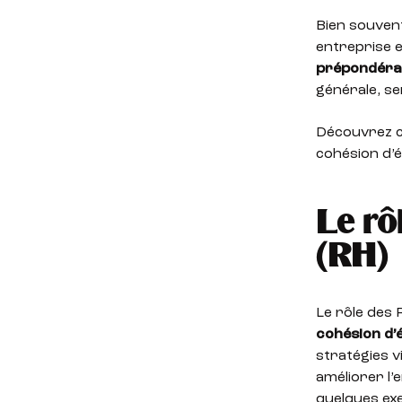
Bien souvent
entreprise 
prépondéran
générale, s
Découvrez c
cohésion d’é
Le rô
(RH)
Le rôle des
cohésion d’
stratégies v
améliorer l’e
quelques exe