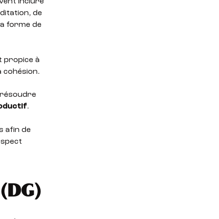
vent inclure
ditation, de
 la forme de
t propice à
la cohésion.
t résoudre
oductif
.
s afin de
espect
e (DG
)