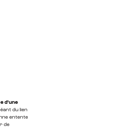
e d’une
éant du lien
onne entente
er de