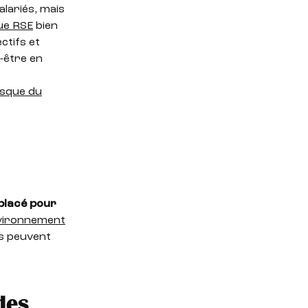
alariés, mais
que RSE
bien
ctifs et
-être en
esque du
placé pour
vironnement
ns peuvent
des