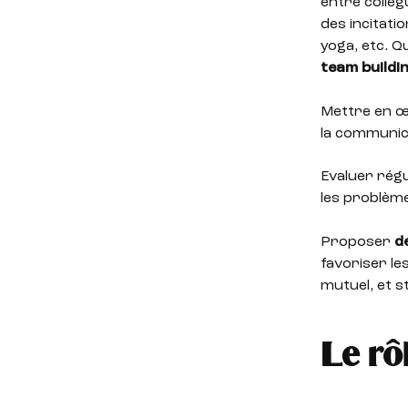
entre collè
des incitati
yoga, etc. 
team buildi
Mettre en œu
la communica
Evaluer régu
les problèm
Proposer
de
favoriser le
mutuel, et s
Le rô