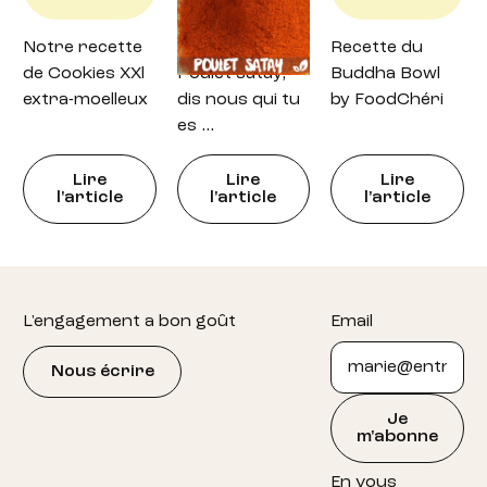
Notre recette
Recette : petit
Recette du
de Cookies XXl
Poulet satay,
Buddha Bowl
extra-moelleux
dis nous qui tu
by FoodChéri
es …
Lire
Lire
Lire
l'article
l'article
l'article
Footer
L'engagement a bon goût
Email
Nous écrire
Je
m'abonne
En vous