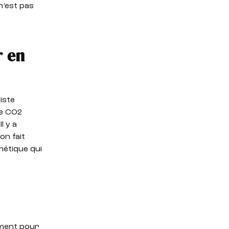
 n’est pas
r en
iste
le CO2
l y a
on fait
métique qui
ement pour