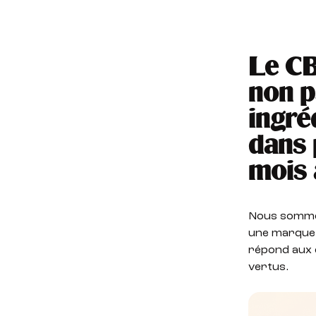
Le CB
non p
ingré
dans 
mois 
Nous sommes
une marque d
répond aux q
vertus.