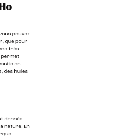
 Ho
e vous pouvez
er, que pour
nne très
ui permet
Ensuite on
, des huiles
est donnée
a nature. En
arque