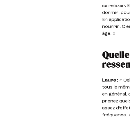
se relaxer. 
dormir, pour
En applicati
nourrir. C’e
âge. »
Quelle
ressen
Laure :
« Ce
tous le mêm
en général, 
prenez quelq
assez d’effe
fréquence. 