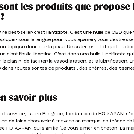
sont les produits que propose
?
re best-seller c’est l’antidote. C’est une huile de CBD qu
ppliquer sous la langue pour vous apaiser, vous déstress
ion topique donc sur la peau. Un autre produit qui fonctio
s c’est l’huile libertine. C’est donc une huile lubrifiante q
e plaisir, de faciliter la vasodilatation, et la lubrification. 
BD dans toutes sortes de produits : des crèmes, des tisanes
n savoir plus
 de chanvrier, Laure Bouguen, fondatrice de HO KARAN, s’
n de faire découvrir à travers sa marque, ce trésor de l
rée HO KARAN, qui signifie “Je vous aime” en breton. La m