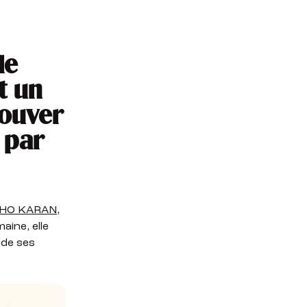
le
t un
rouver
 par
HO KARAN
,
ine, elle
 de ses