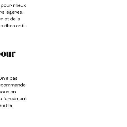
e pour mieux
rs légères.
r et de la
 dites anti-
pour
On a pas
n recommande
 vous en
as forcément
 et la