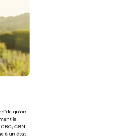
inoïde qu’on
ement la
G, CBC, CBN
ne à un état