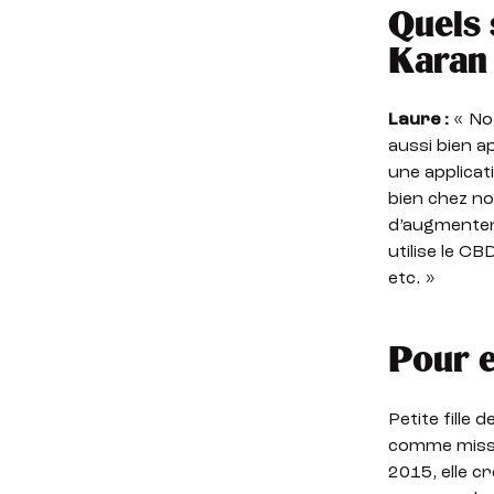
Quels 
Karan 
Laure :
« Not
aussi bien a
une applicat
bien chez nou
d’augmenter l
utilise le C
etc. »
Pour e
Petite fille
comme missio
2015, elle c