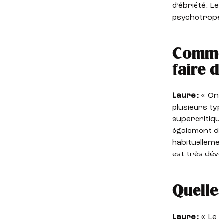
d’ébriété. Le
psychotrope
Commen
faire 
Laure :
« On 
plusieurs ty
supercritiqu
également de
habituellem
est très dév
Quelle
Laure :
« Le 