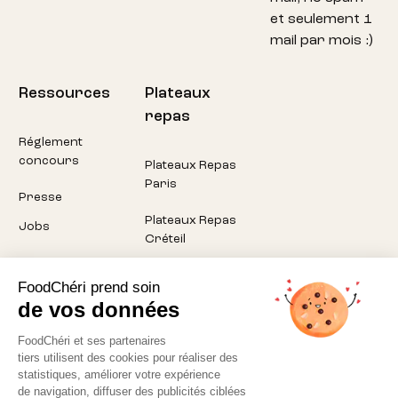
et seulement 1
mail par mois :)
Ressources
Plateaux
repas
Réglement
concours
Plateaux Repas
Paris
Presse
Plateaux Repas
Jobs
Créteil
Plateaux Repas
FoodChéri prend soin
Pantin
de vos données
Plateaux Repas
FoodChéri et ses partenaires
Montreuil
tiers utilisent des cookies pour réaliser des
statistiques, améliorer votre expérience
Plateaux Repas
de navigation, diffuser des publicités ciblées