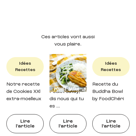
Ces articles vont aussi
vous plaire.
Idées
Idées
Idées
Recettes
Recettes
Recettes
Notre recette
Recette : petit
Recette du
de Cookies XXl
Poulet satay,
Buddha Bowl
extra-moelleux
dis nous qui tu
by FoodChéri
es …
Lire
Lire
Lire
l'article
l'article
l'article