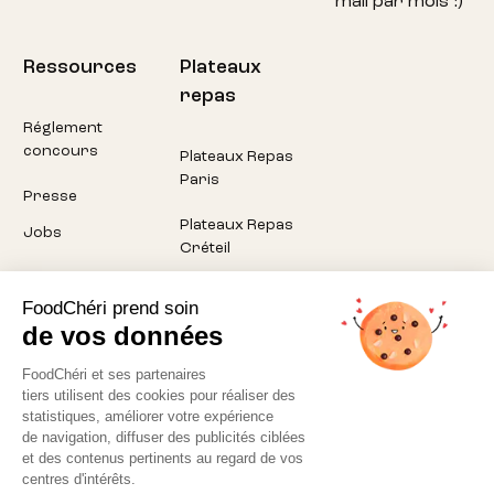
mail par mois :)
Ressources
Plateaux
repas
Réglement
concours
Plateaux Repas
Paris
Presse
Plateaux Repas
Jobs
Créteil
Plateaux Repas
FoodChéri prend soin
Pantin
de vos données
Plateaux Repas
FoodChéri et ses partenaires
Montreuil
tiers utilisent des cookies pour réaliser des
statistiques, améliorer votre expérience
Plateaux Repas
de navigation, diffuser des publicités ciblées
Aubervilliers
et des contenus pertinents au regard de vos
centres d'intérêts.