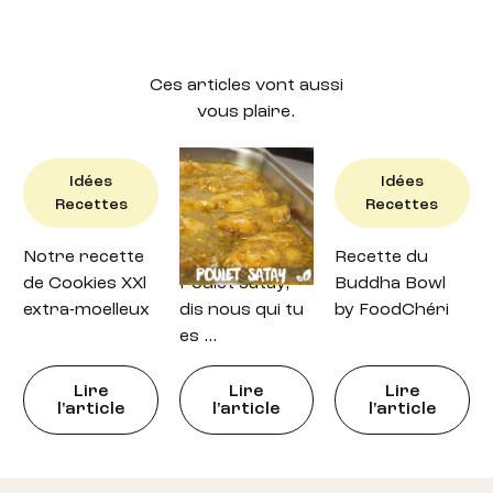
Ces articles vont aussi
vous plaire.
Idées
Idées
Idées
Recettes
Recettes
Recettes
Notre recette
Recette : petit
Recette du
de Cookies XXl
Poulet satay,
Buddha Bowl
extra-moelleux
dis nous qui tu
by FoodChéri
es …
Lire
Lire
Lire
l'article
l'article
l'article