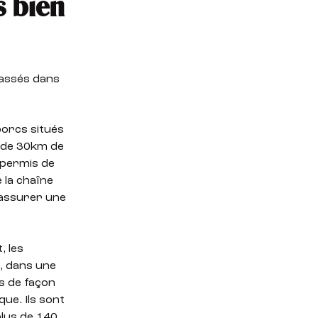
s bien
tassés dans
porcs situés
s de 30km de
a permis de
 la chaîne
d’assurer une
, les
e, dans une
is de façon
ue. Ils sont
plus de 140