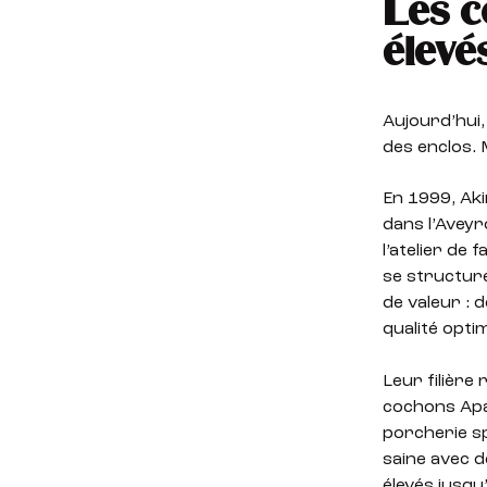
Les c
élevé
Aujourd’hui,
des enclos. M
En 1999, Aki
dans l’Aveyr
l’atelier de 
se structure
de valeur : 
qualité optim
Leur filière
cochons Apal
porcherie spa
saine avec d
élevés jusqu