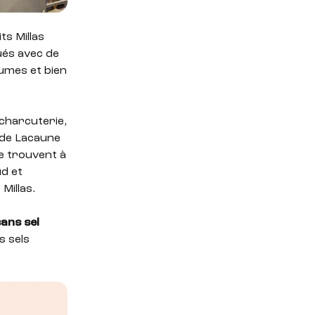
ts Millas
ués avec de
gumes et bien
 charcuterie,
 de Lacaune
se trouvent à
ud et
Millas.
ans sel
s sels