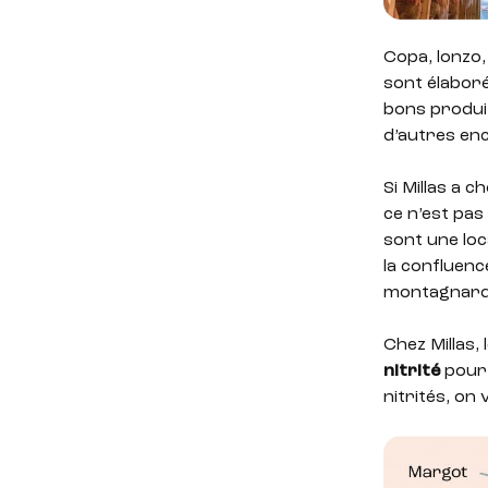
Copa, lonzo,
sont élaboré
bons produit
d’autres en
Si Millas a 
ce n’est pas
sont une loc
la confluenc
montagnard s
Chez Millas,
nitrité
pour 
nitrités, on 