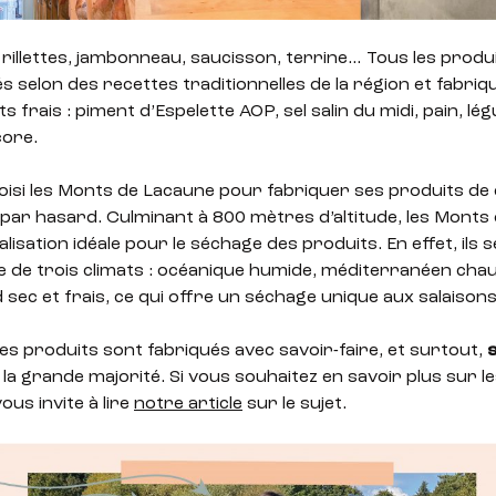
 rillettes, jambonneau, saucisson, terrine… Tous les produi
s selon des recettes traditionnelles de la région et fabriq
s frais : piment d’Espelette AOP, sel salin du midi, pain, lé
core.
choisi les Monts de Lacaune pour fabriquer ses produits de
 par hasard. Culminant à 800 mètres d’altitude, les Monts
alisation idéale pour le séchage des produits. En effet, ils 
e de trois climats : océanique humide, méditerranéen cha
ec et frais, ce qui offre un séchage unique aux salaisons 
 les produits sont fabriqués avec savoir-faire, et surtout,
s
la grande majorité. Si vous souhaitez en savoir plus sur le
vous invite à lire
notre article
sur le sujet.