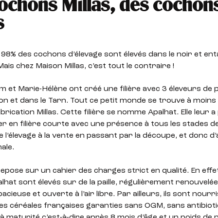
ochons Millas, des cochon
s
 98% des cochons d’élevage sont élevés dans le noir et en
ais chez Maison Millas, c’est tout le contraire !
m et Marie-Hélène ont créé une filière avec 3 éleveurs de 
on et dans le Tarn. Tout ce petit monde se trouve à moin
fabrication Millas. Cette filière se nomme Apalhat. Elle leur 
r en filière courte avec une présence à tous les stades de
de l’élevage à la vente en passant par la découpe, et donc 
ale.
 repose sur un cahier des charges strict en qualité. En effet
hat sont élevés sur de la paille, régulièrement renouvelé
cieuse et ouverte à l’air libre. Par ailleurs, ils sont nourr
es céréales françaises garanties sans OGM, sans antibiotiq
’à maturité c’est-à-dire après 8 mois d’âge et un poids de 