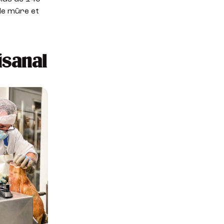
nde mûre et
isanal