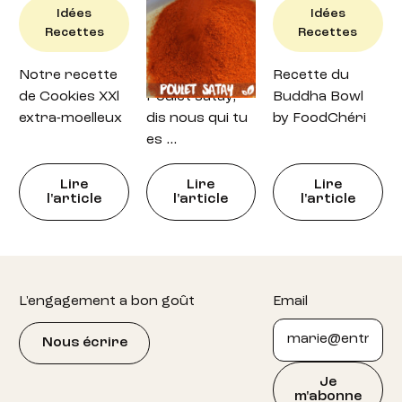
Idées
Idées
Idées
Recettes
Recettes
Recettes
Notre recette
Recette : petit
Recette du
de Cookies XXl
Poulet satay,
Buddha Bowl
extra-moelleux
dis nous qui tu
by FoodChéri
es …
Lire
Lire
Lire
l'article
l'article
l'article
Footer
L'engagement a bon goût
Email
Nous écrire
Je
m'abonne