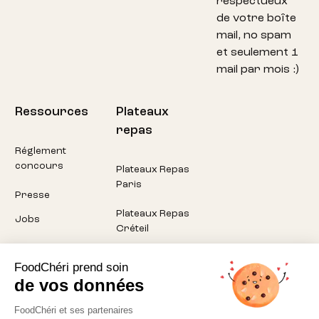
respectueux
de votre boîte
mail, no spam
et seulement 1
mail par mois :)
Ressources
Plateaux
repas
Réglement
concours
Plateaux Repas
Paris
Presse
Plateaux Repas
Jobs
Créteil
Plateaux Repas
FoodChéri prend soin
Pantin
de vos données
Plateaux Repas
FoodChéri et ses partenaires
Montreuil