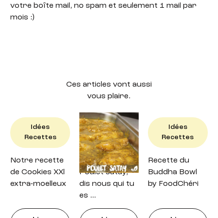
votre boîte mail, no spam et seulement 1 mail par
mois :)
Ces articles vont aussi
vous plaire.
Idées
Idées
Idées
Recettes
Recettes
Recettes
Notre recette
Recette : petit
Recette du
de Cookies XXl
Poulet satay,
Buddha Bowl
extra-moelleux
dis nous qui tu
by FoodChéri
es …