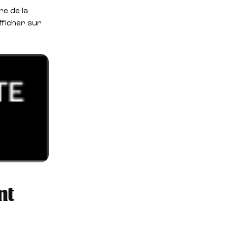
re de la
fficher sur
nt