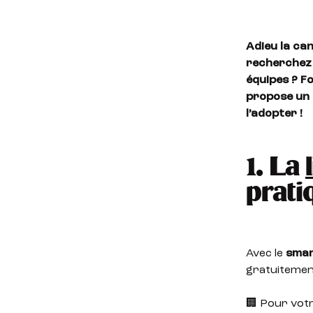
Adieu la can
recherchez 
équipes ? F
propose un 
l’adopter !
1. La
prati
Avec le
smar
gratuitement
🏢 Pour votr