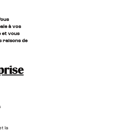
Vous
ale à vos
e et vous
s raisons de
prise
s
t la