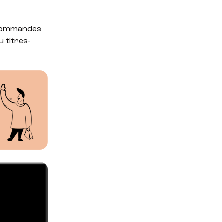
s commandes
 titres-