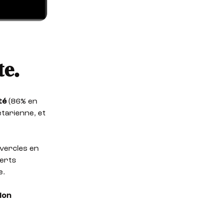
te.
té
(86% en
tarienne, et
vercles en
verts
e.
ion