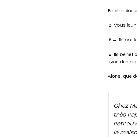
En choisiss
🥗 Vous leur
👩‍🍳 Ils on
🧘 Ils bénéf
avec des pla
Alors, que d
Chez Ma
très rap
retrouv
la mais