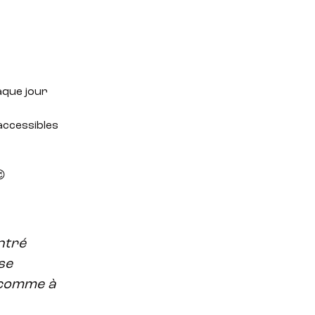
haque jour
accessibles
😉
ntré
se
 comme à