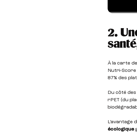
2. Un
santé
À la carte d
Nutri-Score 
87% des plat
Du côté des 
rPET (du pla
biodégradab
L’avantage d
écologique
g