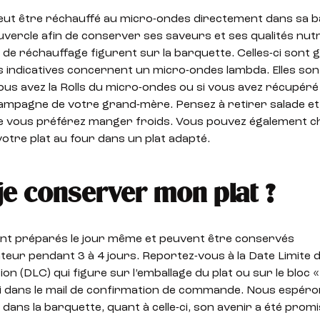
peut être réchauffé au micro-ondes directement dans sa 
vercle afin de conserver ses saveurs et ses qualités nutr
 de réchauffage figurent sur la barquette. Celles-ci sont
s indicatives concernent un micro-ondes lambda. Elles son
ous avez la Rolls du micro-ondes ou si vous avez récupéré c
ampagne de votre grand-mère. Pensez à retirer salade et
e vous préférez manger froids. Vous pouvez également ch
otre plat au four dans un plat adapté.
je conserver mon plat ?
ont préparés le jour même et peuvent être conservés
teur pendant 3 à 4 jours. Reportez-vous à la Date Limite 
 (DLC) qui figure sur l’emballage du plat ou sur le bloc 
ni dans le mail de confirmation de commande. Nous espéron
 dans la barquette, quant à celle-ci, son avenir a été promi