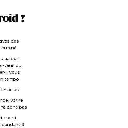
roid ?
tives des
 cuisiné
is au bon
serveur ou
ri ! Vous
bon tempo
 livrer au
nde, votre
tera donc pas
ats sont
r pendant 3