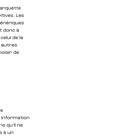
barquette
itives. Les
 génériques
t donc à
elui de la
 autres
oisir de
de
« information
s qu’il ne
s à un