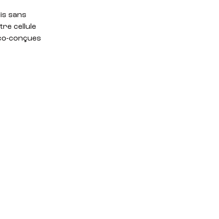
dis sans
re cellule
éco-conçues