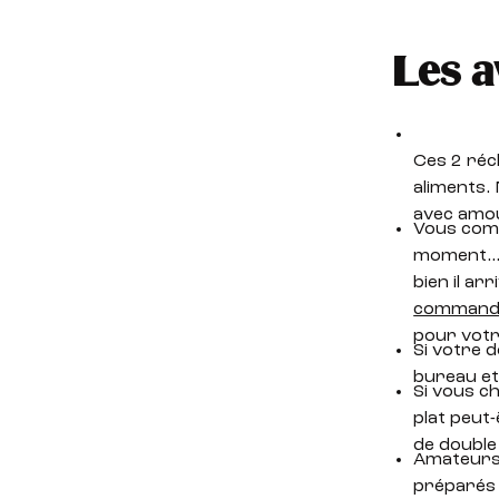
Les a
Ces 2 réch
aliments. 
avec amou
Vous comm
moment… S
bien il ar
commande
pour votr
Si votre 
bureau et
Si vous c
plat peut
de double
Amateurs 
préparés 