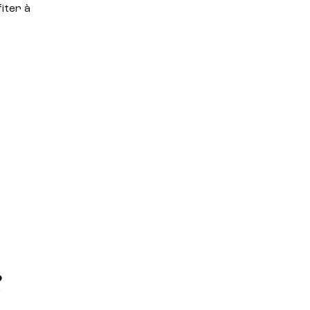
iter à
?