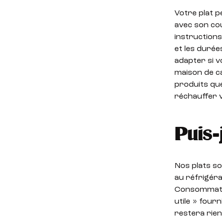
Votre plat 
avec son cou
instructions
et les durée
adapter si v
maison de c
produits qu
réchauffer v
Puis-
Nos plats s
au réfrigéra
Consommation
utile » four
restera rien