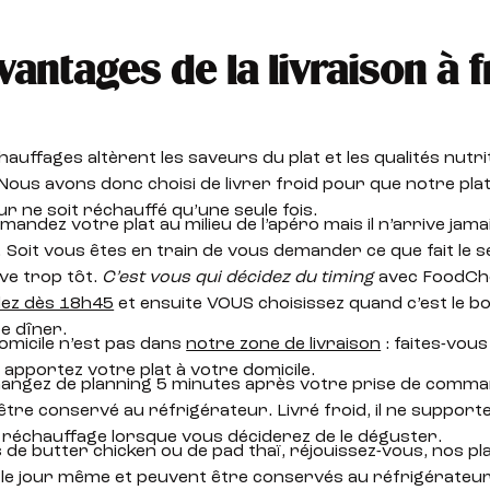
vantages de la livraison à f
auffages altèrent les saveurs du plat et les qualités nutri
Nous avons donc choisi de livrer froid pour que notre plat
r ne soit réchauffé qu’une seule fois.
andez votre plat au milieu de l’apéro mais il n’arrive jama
oit vous êtes en train de vous demander ce que fait le 
rive trop tôt.
C’est vous qui décidez du timing
avec FoodChé
z dès 18h45
et ensuite VOUS choisissez quand c’est le 
e dîner.
domicile n’est pas dans
notre zone de livraison
: faites-vous
 apportez votre plat à votre domicile.
hangez de planning 5 minutes après votre prise de comma
-être conservé au réfrigérateur. Livré froid, il ne suppor
 réchauffage lorsque vous déciderez de le déguster.
de butter chicken ou de pad thaï, réjouissez-vous, nos pl
le jour même et peuvent être conservés au réfrigérateu