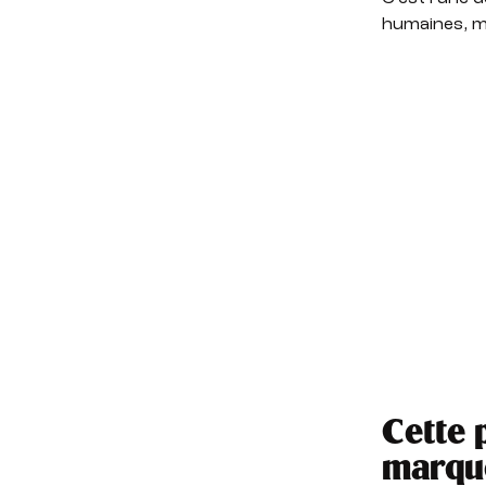
humaines, ma
Cette 
marque