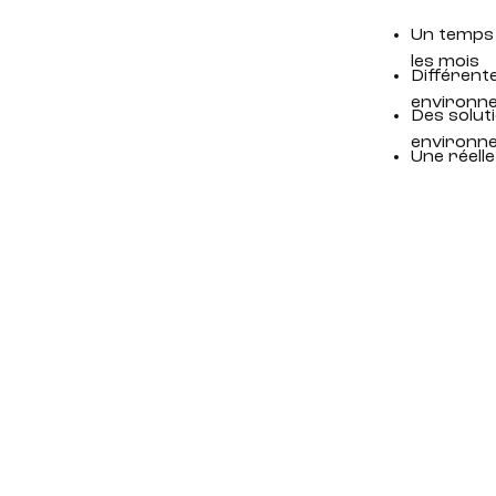
Un temps 
les mois
Différente
environne
Des solut
environn
Une réell