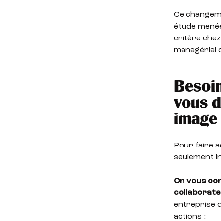
Ce changeme
étude menée
critère chez
managérial q
Besoin
vous d
image
Pour faire a
seulement in
On vous con
collaborateu
entreprise 
actions :