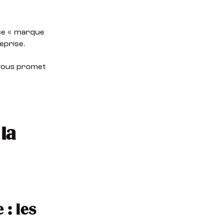
use « marque
eprise.
 vous promet
 la
 : les