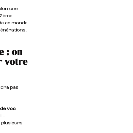
elon une
e 2ème
 de ce monde
 générations.
e : on
 votre
udra pas
 de vos
i –
 plusieurs