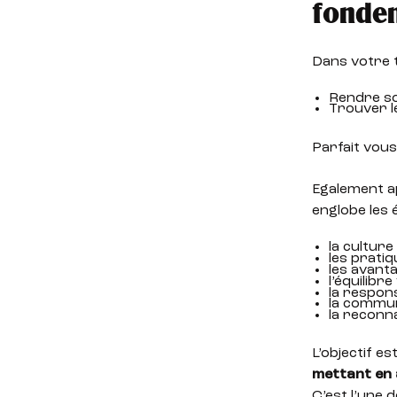
fonde
Dans votre t
Rendre so
Trouver l
Parfait vous
Egalement a
englobe les 
la culture
les prati
les avant
l’équilibr
la respons
la commun
la reconn
L’objectif es
mettant en 
C’est l’une 