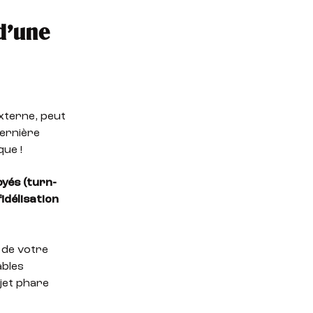
d’une
externe, peut
dernière
que !
oyés (turn-
idélisation
l de votre
ables
ujet phare