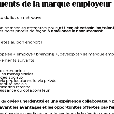
ments de la marque employeur
o do list on retrouve :
n entreprise attractive pour
attirer et retenir les talen
es bons profils de façon à
améliorer le recrutement
 êtes au bon endroit !
ppelée « employer branding », développer sa marque emp
éléments suivants :
 d’entreprise
ques managériales
ages sociaux
e vie professionnelle-vie privée
abilité sociale
ication interne
aissance du collaborateur
t de
créer une identité et une expérience collaborateur p
avant les avantages et les opportunités offertes par l’e
des grandes questions pour le secteur de la gestion des 