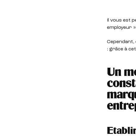
Il vous est 
employeur ».
Cependant, 
: grâce à cet
Un mo
const
marqu
entre
Etabli