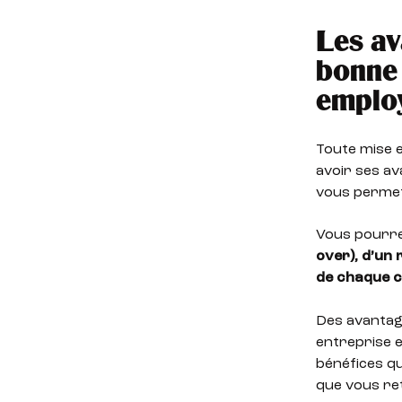
Les av
bonne 
emplo
Toute mise e
avoir ses av
vous permett
Vous pourre
over), d’un 
de chaque c
Des avantage
entreprise e
bénéfices qu
que vous ret