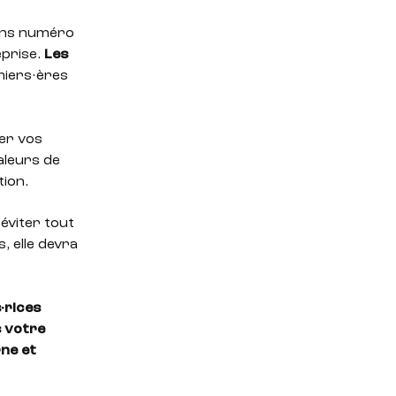
sions numéro
prise.
Les
miers·ères
er vos
aleurs de
tion.
éviter tout
 elle devra
·rices
s votre
ne et