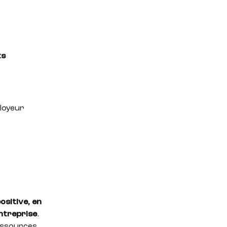
ts
loyeur
ositive, en
ntreprise
.
ressources