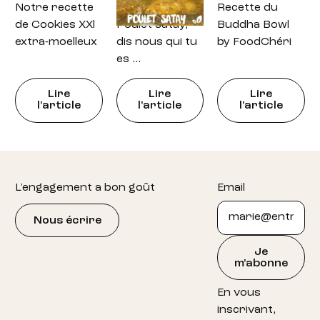
Notre recette
Recette : petit
Recette du
de Cookies XXl
Poulet satay,
Buddha Bowl
extra-moelleux
dis nous qui tu
by FoodChéri
es …
Lire
Lire
Lire
l'article
l'article
l'article
Footer
L'engagement a bon goût
Email
Nous écrire
Je
m'abonne
En vous
inscrivant,