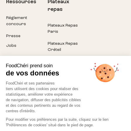
Ressources
Plateaux
repas
Réglement
concours
Plateaux Repas
Paris
Presse
Plateaux Repas
Jobs
Créteil
Plateaux Repas
FoodChéri prend soin
Pantin
de vos données
Plateaux Repas
FoodChéri et ses partenaires
Montreuil
tiers utilisent des cookies pour réaliser des
statistiques, améliorer votre expérience
Plateaux Repas
de navigation, diffuser des publicités ciblées
Aubervilliers
et des contenus pertinents au regard de vos
centres d'intérêts.
Pour modifier vos préférences par la suite, cliquez sur le lien
'Préférences de cookies' situé dans le pied de page.