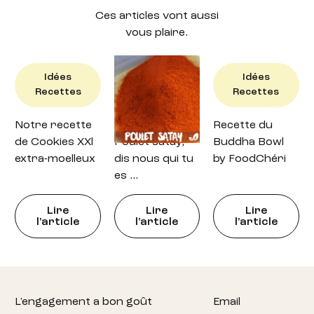
Ces articles vont aussi
vous plaire.
Idées
Idées
Idées
Recettes
Recettes
Recettes
Notre recette
Recette : petit
Recette du
de Cookies XXl
Poulet satay,
Buddha Bowl
extra-moelleux
dis nous qui tu
by FoodChéri
es …
Lire
Lire
Lire
l'article
l'article
l'article
Footer
L'engagement a bon goût
Email