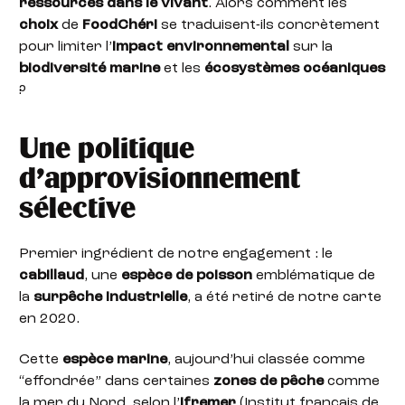
ressources dans le vivant
. Alors comment les
choix
de
FoodChéri
se traduisent-ils concrètement
pour limiter l’
impact environnemental
sur la
biodiversité marine
et les
écosystèmes océaniques
?
Une politique
d’approvisionnement
sélective
Premier ingrédient de notre engagement : le
cabillaud
, une
espèce de poisson
emblématique de
la
surpêche industrielle
, a été retiré de notre carte
en 2020.
Cette
espèce marine
, aujourd’hui classée comme
“effondrée” dans certaines
zones de pêche
comme
la mer du Nord, selon l’
Ifremer
(Institut français de