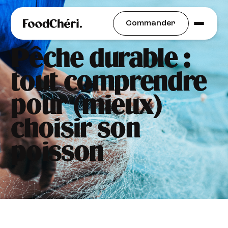
Alimentation Durable
Commander
Pêche durable :
tout comprendre
pour (mieux)
choisir son
poisson