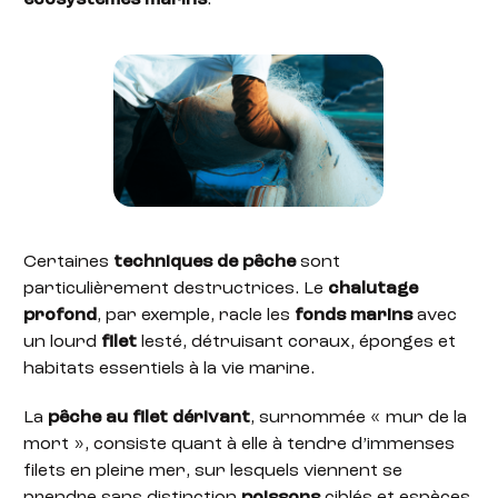
Certaines
techniques de pêche
sont
particulièrement destructrices. Le
chalutage
profond
, par exemple, racle les
fonds marins
avec
un lourd
filet
lesté, détruisant coraux, éponges et
habitats essentiels à la vie marine.
La
pêche au filet dérivant
, surnommée « mur de la
mort », consiste quant à elle à tendre d’immenses
filets en pleine mer, sur lesquels viennent se
prendre sans distinction
poissons
ciblés et espèces