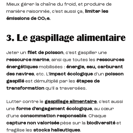
Mieux gérer la chaîne du froid, et produire de
manière raisonnée, c’est aussi ça,
limiter les
émissions de CO₂e.
3. Le gaspillage alimentaire
Jeter un
filet de poisson
, c’est gaspiller une
ressource marine
, ainsi que toutes les
ressources
énergétiques
mobilisées :
énergie, eau, carburant
des navires
, etc. L’
impact écologique
d’un
poisson
gaspillé
est démultiplié par les
étapes de
transformation
qu’il a traversées.
Lutter contre le
gaspillage alimentaire
, c’est aussi
une
forme d’engagement écologique
, au cœur
d’une
consommation responsable
. Chaque
capture non valorisée
pèse sur la
biodiversité
et
fragilise les
stocks halieutiques
.