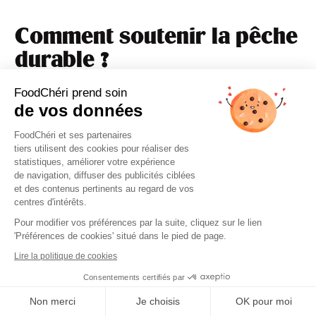
Comment soutenir la pêche
durable ?
FoodChéri prend soin
La transition vers une
alimentation plus
de vos données
respectueuse de la mer
ne peut pas reposer
uniquement sur les
pêcheurs
ou les
entreprises du
FoodChéri et ses partenaires
secteur maritime
.
tiers utilisent des cookies pour réaliser des
statistiques, améliorer votre expérience
de navigation, diffuser des publicités ciblées
et des contenus pertinents au regard de vos
centres d'intérêts.
Pour modifier vos préférences par la suite, cliquez sur le lien
'Préférences de cookies' situé dans le pied de page.
Lire la politique de cookies
Consentements certifiés par
Cookies
Non merci
Je choisis
OK pour moi
Elle dépend aussi de
gestes simples
, à notre portée