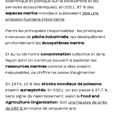
scientifique et politique sur la biodiversité et les
services écosystémiques), en 2021, 87 % des
espaces marins
mondiaux subissaient
déjà une
pression humaine importante
.
Parmi les principales responsables : les pratiques
intensives de
pêche industrielle
, qui déséquilibrent
profondément les
écosystèmes marins
.
Et au vu de notre
consommation
collective et de la
façon dont on continue souvent à exploiter les
ressources marines
comme si elles étaient
inépuisables, ce chiffre ne cesse d’augmenter.
En 1974, 10 % des
stocks mondiaux de poissons
étaient
surexploités
. En 2021, on est passé à 37,7 %,
sans signe de ralentissement, selon la
Food and
Agriculture Organization
. Soit
une hausse de près
de 280 %
en moins de cinquante ans.