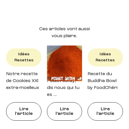
Ces articles vont aussi
vous plaire.
Idées
Idées
Idées
Recettes
Recettes
Recettes
Notre recette
Recette : petit
Recette du
de Cookies XXl
Poulet satay,
Buddha Bowl
extra-moelleux
dis nous qui tu
by FoodChéri
es …
Lire
Lire
Lire
l'article
l'article
l'article