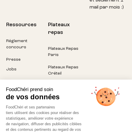
et seulement 1
mail par mois :)
Ressources
Plateaux
repas
Réglement
concours
Plateaux Repas
Paris
Presse
Plateaux Repas
Jobs
Créteil
Plateaux Repas
FoodChéri prend soin
Pantin
de vos données
Plateaux Repas
FoodChéri et ses partenaires
Montreuil
tiers utilisent des cookies pour réaliser des
statistiques, améliorer votre expérience
Plateaux Repas
de navigation, diffuser des publicités ciblées
Aubervilliers
et des contenus pertinents au regard de vos