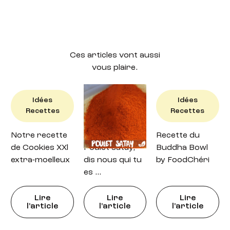
Ces articles vont aussi
vous plaire.
Idées
Idées
Idées
Recettes
Recettes
Recettes
Notre recette
Recette : petit
Recette du
de Cookies XXl
Poulet satay,
Buddha Bowl
extra-moelleux
dis nous qui tu
by FoodChéri
es …
Lire
Lire
Lire
l'article
l'article
l'article