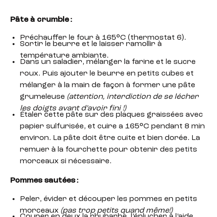
Pâte à crumble :
Préchauffer le four à 165°C (thermostat 6).
Sortir le beurre et le laisser ramollir à
température ambiante.
Dans un saladier, mélanger la farine et le sucre
roux. Puis ajouter le beurre en petits cubes et
mélanger à la main de façon à former une pâte
grumeleuse
(attention, interdiction de se lécher
les doigts avant d’avoir fini !)
Étaler cette pâte sur des plaques graissées avec
papier sulfurisée, et cuire a 165°C pendant 8 min
environ. La pâte doit être cuite et bien dorée. La
remuer à la fourchette pour obtenir des petits
morceaux si nécessaire.
Pommes sautées :
Peler, évider et découper les pommes en petits
morceaux
(pas trop petits quand même!)
Couper en deux la rhubarbe, l’éplucher à l’aide