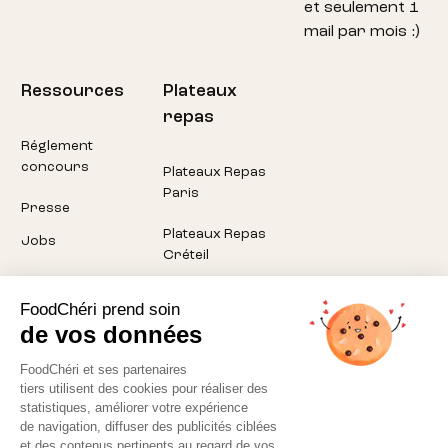
et seulement 1
mail par mois :)
Ressources
Plateaux
repas
Réglement
concours
Plateaux Repas
Paris
Presse
Plateaux Repas
Jobs
Créteil
Plateaux Repas
FoodChéri prend soin
Pantin
de vos données
Plateaux Repas
FoodChéri et ses partenaires
Montreuil
tiers utilisent des cookies pour réaliser des
statistiques, améliorer votre expérience
Plateaux Repas
de navigation, diffuser des publicités ciblées
Aubervilliers
et des contenus pertinents au regard de vos