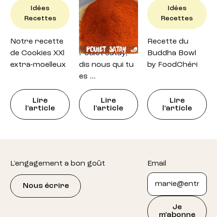
Idées
Idées
Idées
Recettes
Recettes
Recettes
Notre recette
Recette : petit
Recette du
de Cookies XXl
Poulet satay,
Buddha Bowl
extra-moelleux
dis nous qui tu
by FoodChéri
es …
Lire
Lire
Lire
l'article
l'article
l'article
Footer
L'engagement a bon goût
Email
Nous écrire
Je
m'abonne