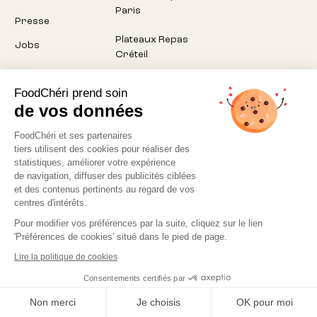
Paris
Presse
Plateaux Repas
Jobs
Créteil
Plateaux Repas
FoodChéri prend soin
Pantin
de vos données
Plateaux Repas
FoodChéri et ses partenaires
Montreuil
tiers utilisent des cookies pour réaliser des
statistiques, améliorer votre expérience
Plateaux Repas
de navigation, diffuser des publicités ciblées
Aubervilliers
et des contenus pertinents au regard de vos
centres d'intérêts.
Pour modifier vos préférences par la suite, cliquez sur le lien
'Préférences de cookies' situé dans le pied de page.
Lire la politique de cookies
Politique de confidentialité
CGV
Consentements certifiés par
©
2026
Foodchéri. Tous droits réservés.
Cookies
Non merci
Je choisis
OK pour moi