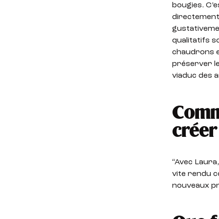
bougies. C’
directement 
gustativemen
qualitatifs 
chaudrons e
préserver le
viaduc des 
Comme
créer
“Avec Laura, 
vite rendu c
nouveaux pr