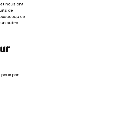
 et nous ont
uits de
e beaucoup ce
 un autre
our
e peux pas