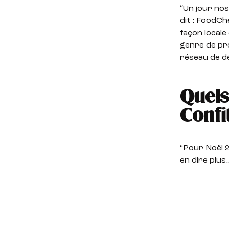
“Un jour no
dit : FoodCh
façon locale
genre de pro
réseau de d
Quels
Confi
“Pour Noël 2
en dire plus