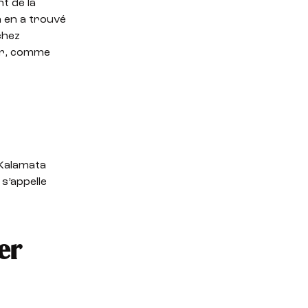
t de la
n en a trouvé
chez
ger, comme
 Kalamata
s’appelle
er