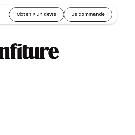
Obtenir un devis
Je commande
nfiture