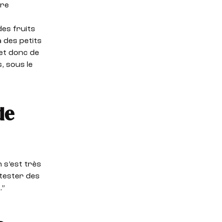
dre
des fruits
 des petits
et donc de
, sous le
de
n s’est très
 tester des
.”