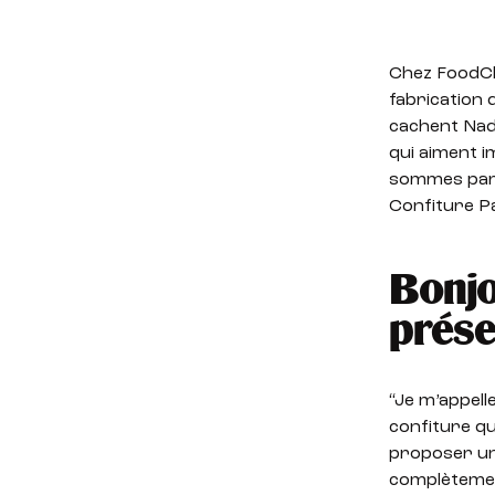
Chez FoodChé
fabrication 
cachent Nad
qui aiment 
sommes parti
Confiture Pa
Bonjo
prése
“Je m’appell
confiture qu
proposer un
complètement