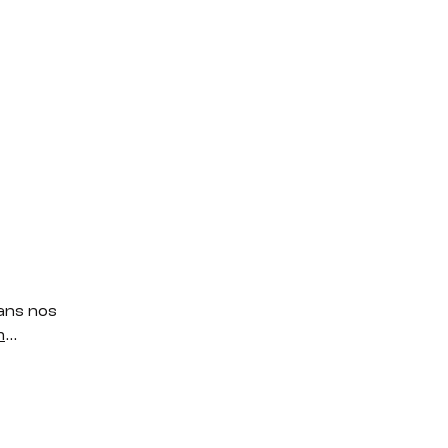
dans nos
m
…