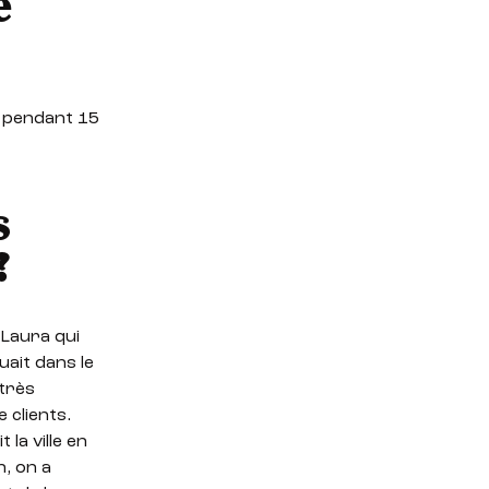
e
lé pendant 15
s
?
 Laura qui
uait dans le
 très
 clients.
la ville en
n, on a