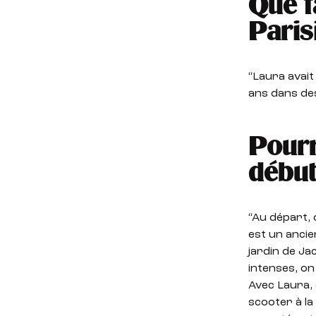
Que f
Paris
“Laura avait
ans dans de
Pourr
début
“Au départ, 
est un ancien
jardin de Ja
intenses, on
Avec Laura, 
scooter à la