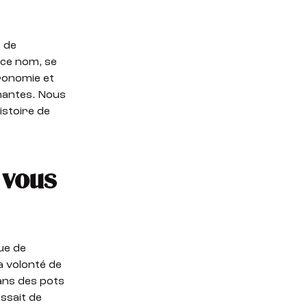
r de
 ce nom, se
ronomie et
nantes. Nous
istoire de
 vous
ue de
a volonté de
ans des pots
issait de