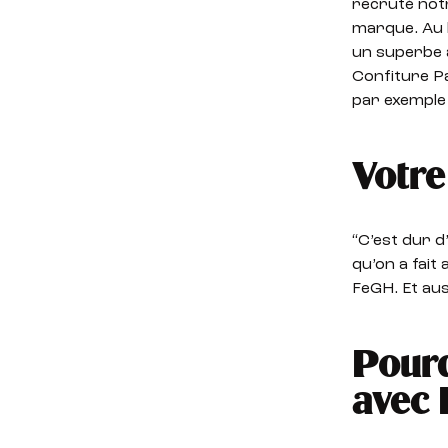
recruté not
marque. Au b
un superbe 
Confiture P
par exemple 
Votre
“C’est dur d
qu’on a fait
FeGH. Et aus
Pourq
avec 