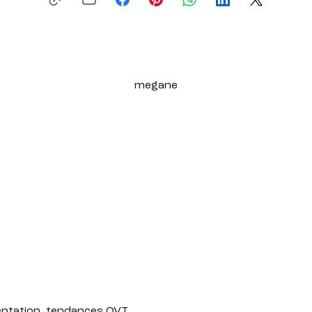
megane
entation, tendances QVT,