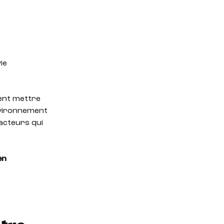
ie
vent mettre
nvironnement
facteurs qui
en