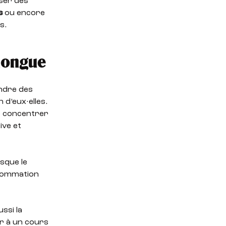
ser des
s
ou encore
s.
longue
endre des
 d’eux·elles.
e concentrer
ive et
sque le
nsommation
ssi la
er à un cours