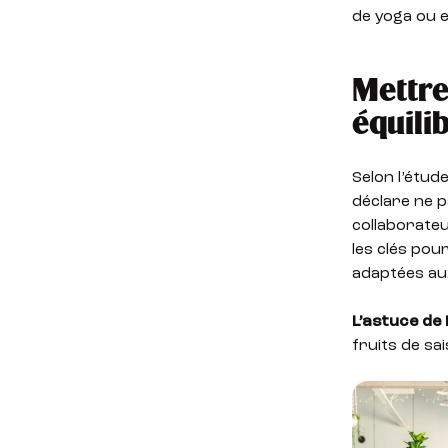
de yoga ou en
Mettre
équili
Selon l’étud
déclare ne 
collaborate
les clés pou
adaptées au
L’astuce de 
fruits de sa