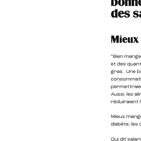
bonne
des s
Mieux 
“Bien manger
et des quant
gras. Une b
consommatio
permettraien
Aussi, les a
réduiraient 
Mieux mang
diabète, les
Qui dit salar