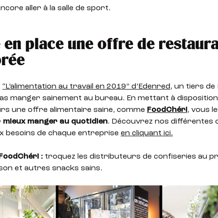
core aller à la salle de sport.
 en place une offre de restaur
brée
e
“L’alimentation au travail en 2019” d’Edenred
, un tiers de
pas manger sainement au bureau. En mettant à disposition
urs une offre alimentaire saine, comme
FoodChéri
, vous 
r
mieux manger au quotidien
. Découvrez nos différentes 
x besoins de chaque entreprise
en cliquant ici.
FoodChéri :
troquez les distributeurs de confiseries au pr
ison et autres snacks sains.