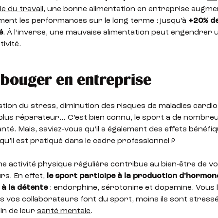
le du travail
, une bonne alimentation en entreprise augme
ement les performances sur le long terme : jusqu’à
+20% d
é
. À l’inverse, une mauvaise alimentation peut engendrer 
ivité.
bouger en entreprise
stion du stress, diminution des risques de maladies cardio
plus réparateur… C’est bien connu, le sport a de nombreu
nté. Mais, saviez-vous qu’il a également des effets bénéfi
squ’il est pratiqué dans le cadre professionnel ?
e activité physique régulière contribue au bien-être de v
rs. En effet,
le sport participe à la production d’hormone
 à la détente
: endorphine, sérotonine et dopamine. Vous 
s vos collaborateurs font du sport, moins ils sont stressés
in de leur
santé mentale
.