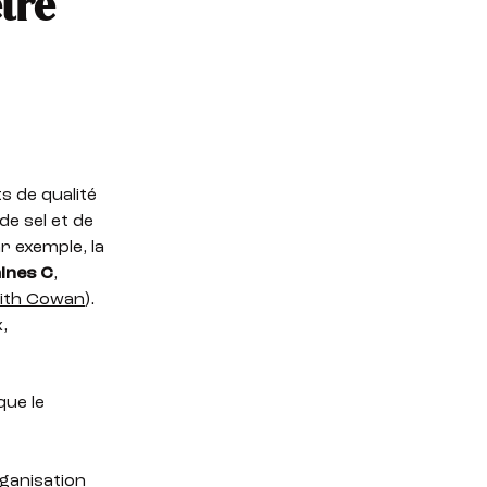
être
s de qualité
e sel et de
r exemple, la
ines C
,
dith Cowan
).
,
que le
ganisation