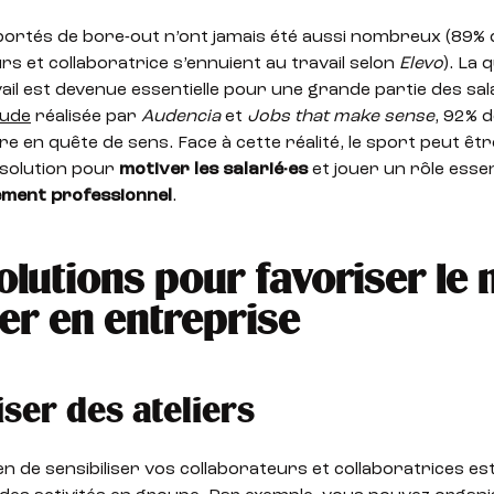
portés de bore-out n’ont jamais été aussi nombreux (89% 
rs et collaboratrice s’ennuient au travail selon
Elevo
). La 
ail est devenue essentielle pour une grande partie des sala
tude
réalisée par
Audencia
et
Jobs that make sense
, 92% d
re en quête de sens. Face à cette réalité, le sport peut êt
solution pour
motiver les salarié·es
et jouer un rôle essen
ement professionnel
.
olutions pour favoriser le
r en entreprise
ser des ateliers
 de sensibiliser vos collaborateurs et collaboratrices es