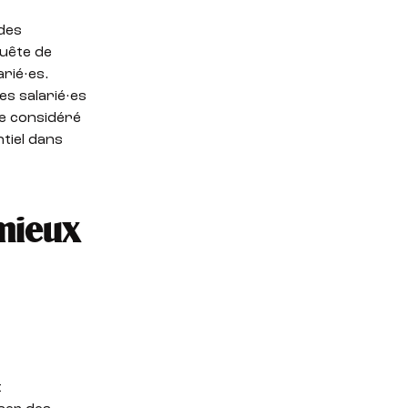
des
quête de
rié·es.
es salarié·es
re considéré
tiel dans
 mieux
t