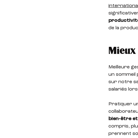
internationa
significativ
productivit
de la product
Mieux 
Meilleure ge
un sommeil 
sur notre sa
salariés lor
Pratiquer un
collaborateu
bien-être et
compris, plu
prennent so