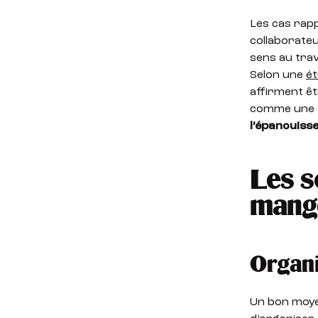
Les cas rap
collaborateu
sens au trav
Selon une
é
affirment êt
comme une 
l’épanouiss
Les s
mange
Organi
Un bon moyen