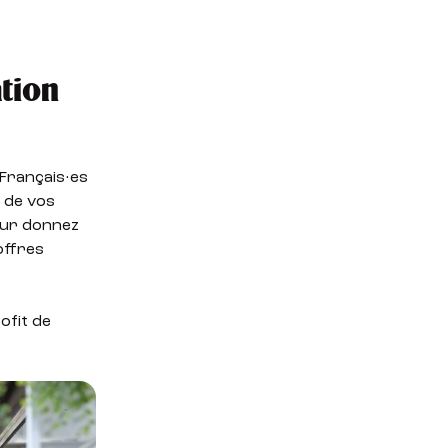
ation
 Français·es
 de vos
leur donnez
offres
ofit de