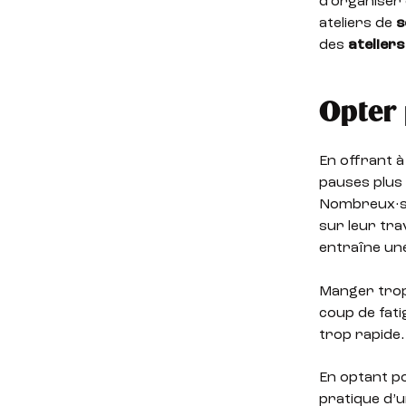
d’organiser 
ateliers de
s
des
ateliers
Opter 
En offrant à
pauses plus 
Nombreux·ses
sur leur tra
entraîne une
Manger trop
coup de fat
trop rapide
En optant p
pratique d’