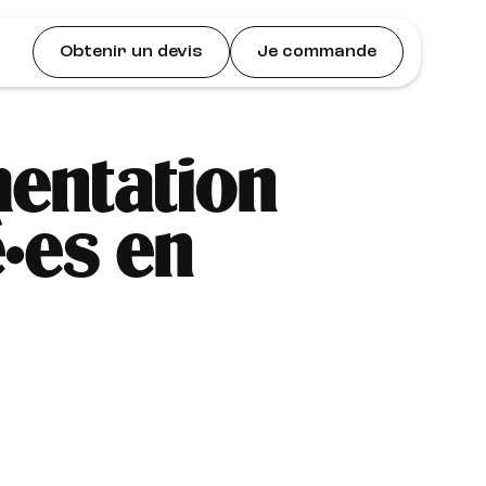
Obtenir un devis
Je commande
mentation
é·es en