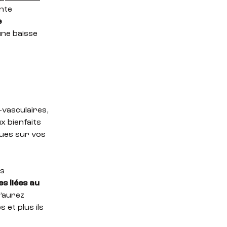
nte
e
une baisse
-vasculaires,
x bienfaits
ques sur vos
os
s liées au
l’aurez
 et plus ils