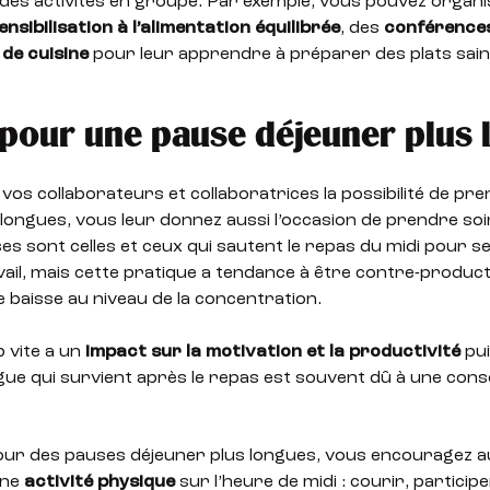
des activités en groupe. Par exemple, vous pouvez organi
ensibilisation à l’alimentation équilibrée
, des
conférence
 de cuisine
pour leur apprendre à préparer des plats sain
pour une pause déjeuner plus 
 vos collaborateurs et collaboratrices la possibilité de pr
longues, vous leur donnez aussi l’occasion de prendre soin
 sont celles et ceux qui sautent le repas du midi pour s
vail, mais cette pratique a tendance à être contre-product
 baisse au niveau de la concentration.
 vite a un
impact sur la motivation et la productivité
pui
igue qui survient après le repas est souvent dû à une co
.
our des pauses déjeuner plus longues, vous encouragez au
une
activité physique
sur l’heure de midi : courir, particip