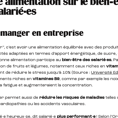
 alimentation sur le bien-
alarié·es
manger en entreprise
”, c’est avoir une alimentation équilibrée avec des produit
ités adaptées en termes d’apport énergétique, de sucre, d
onne alimentation participe au
bien-être des salarié·es.
Pa
n de fruits et légumes, notamment ceux riches en
vitam
t de réduire le stress jusqu’à 10% (Source :
Université E
liments riches en
vitamines B9
, comme par exemple les noix
la fatigue et augmenteraient la concentration.
er permet aussi de
réduire les risques de maladies
telles 
 cardiopathies ou les accidents vasculaires.
ié·e heureux·se, dit salarié·e
plus performant·e
! Selon l’
Or