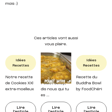
mois :)
Ces articles vont aussi
vous plaire.
Idées
Idées
Idées
Recettes
Recettes
Recettes
Notre recette
Recette : petit
Recette du
de Cookies XXl
Poulet satay,
Buddha Bowl
extra-moelleux
dis nous qui tu
by FoodChéri
es …
Lire
Lire
Lire
l'article
l'article
l'article