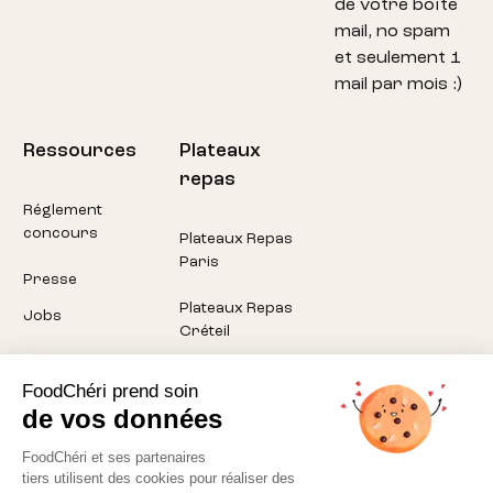
de votre boîte
mail, no spam
et seulement 1
mail par mois :)
Ressources
Plateaux
repas
Réglement
concours
Plateaux Repas
Paris
Presse
Plateaux Repas
Jobs
Créteil
Plateaux Repas
FoodChéri prend soin
Pantin
de vos données
Plateaux Repas
FoodChéri et ses partenaires
Montreuil
tiers utilisent des cookies pour réaliser des