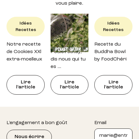
vous plaire.
Idées
Idées
Idées
Recettes
Recettes
Recettes
Notre recette
Recette : petit
Recette du
de Cookies XXl
Poulet satay,
Buddha Bowl
extra-moelleux
dis nous qui tu
by FoodChéri
es …
Lire
Lire
Lire
l'article
l'article
l'article
Footer
L'engagement a bon goût
Email
Nous écrire