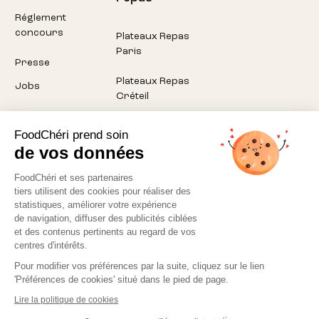
Réglement
concours
Plateaux Repas
Paris
Presse
Plateaux Repas
Jobs
Créteil
Plateaux Repas
FoodChéri prend soin
Pantin
de vos données
Plateaux Repas
FoodChéri et ses partenaires
Montreuil
tiers utilisent des cookies pour réaliser des
statistiques, améliorer votre expérience
Plateaux Repas
de navigation, diffuser des publicités ciblées
Aubervilliers
et des contenus pertinents au regard de vos
centres d'intérêts.
Pour modifier vos préférences par la suite, cliquez sur le lien
'Préférences de cookies' situé dans le pied de page.
Lire la politique de cookies
Politique de confidentialité
CGV