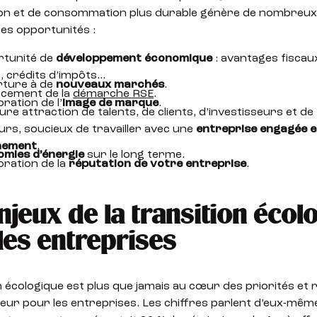
on et de consommation plus durable génère de nombreux
les opportunités :
rtunité de
développement économique
: avantages fiscau
s, crédits d’impôts…
rture à de
nouveaux marchés
.
rcement de la
démarche RSE
.
ration de l’
image de marque
.
ure attraction de talents, de clients, d’investisseurs et de
urs, soucieux de travailler avec une
entreprise engagée e
nnement
.
mies d’énergie
sur le long terme.
oration de la
réputation de votre entreprise
.
njeux de la transition écol
les entreprises
n écologique est plus que jamais au cœur des priorités et
eur pour les entreprises. Les chiffres parlent d’eux-même