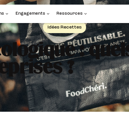
ns
Engagements
Ressources
Idées Recettes
ologique : quel
eprises ?