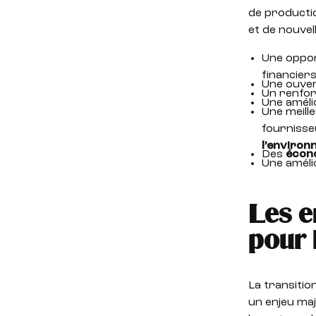
de producti
et de nouvel
Une oppo
financier
Une ouve
Un renfo
Une amélio
Une meille
fournisse
l’enviro
Des
écono
Une améli
Les e
pour 
La transitio
un enjeu maj