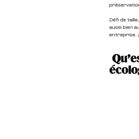
préservation
Défi de tail
aussi bien a
entreprise. 
Qu’es
écolo