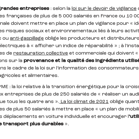
grandes entreprises
: selon la
loi sur le devoir de vigilance
s françaises de plus de 5 000 salariés en France ou 10 000
nale doivent mettre en place un plan de vigilance pour « id
es risques sociaux et environnementaux liés à leurs activit
ec ou
anti-gaspillage
oblige les producteurs et distributeur
lectriques à « afficher un indice de réparabilité » ; à l’inst
ses de
restauration collective
et commerciale qui doivent «
ons sur la
provenance et la qualité des ingrédients utilis
ns le cadre de la loi sur l’information des consommateurs
agricoles et alimentaires.
ME : la loi relative à la transition énergétique pour la cro
x entreprises de plus de 250 salariés de « réaliser un aud
ue tous les quatre ans ».
La loi climat de 2021
oblige quant 
es de plus 50 salariés à mettre en place « un plan de mobil
es déplacements en voiture individuelle et encourager l
‘uti
 transport plus durables
».