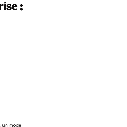
ise :
rs un mode