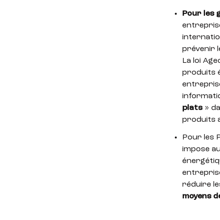
Pour les 
entreprise
internatio
prévenir l
La loi Ag
produits é
entrepri
informati
plats
» da
produits 
Pour les P
impose au
énergétiq
entrepris
réduire l
moyens de