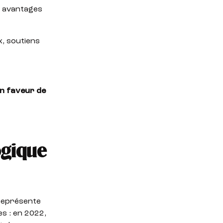
 avantages
x, soutiens
n faveur de
ogique
 représente
s : en 2022,