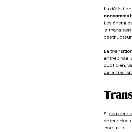
La définition
consommatio
Les énergies
la transitio
destructeur
La transitio
entreprise, q
quotidien, vi
de la Transi
Transi
Si
démarche
entreprises
leur taille.