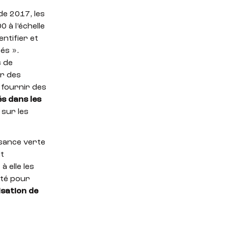
de 2017, les
 à l’échelle
entifier et
és ».
s de
ar des
 fournir des
és dans les
 sur les
issance verte
it
à elle les
ité pour
lisation de