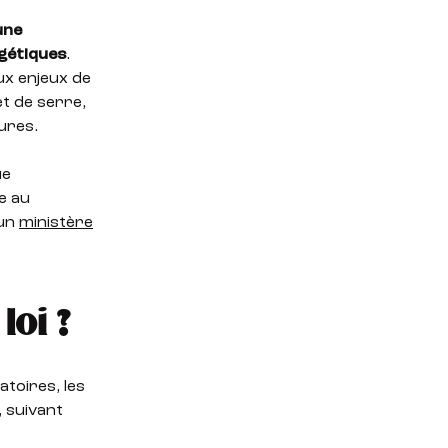
une
gétiques
.
ux enjeux de
et de serre,
ures.
ue
ue au
 un
ministère
loi ?
atoires, les
 suivant