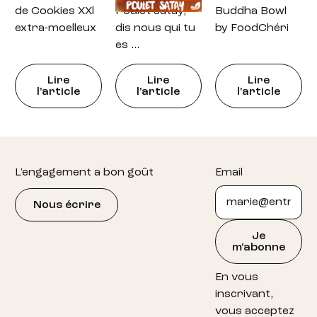
de Cookies XXl
Poulet satay,
Buddha Bowl
extra-moelleux
dis nous qui tu
by FoodChéri
es …
Lire
Lire
Lire
l'article
l'article
l'article
Footer
L'engagement a bon goût
Email
Nous écrire
Je
m'abonne
En vous
inscrivant,
vous acceptez