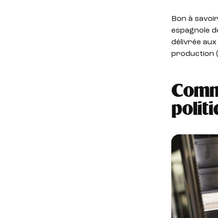
Bon à savoir
espagnole de
délivrée aux
production (
Comme
polit