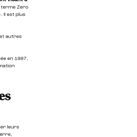
nt visant à
e terme Zero
 Il est plus
 et autres
éée en 1997,
rmation
les
ier leurs
erre,