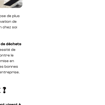
ose de plus
vation de
n chez soi
 de déchets
essité de
ontre le
 mise en
les bonnes
entreprise.
 ?