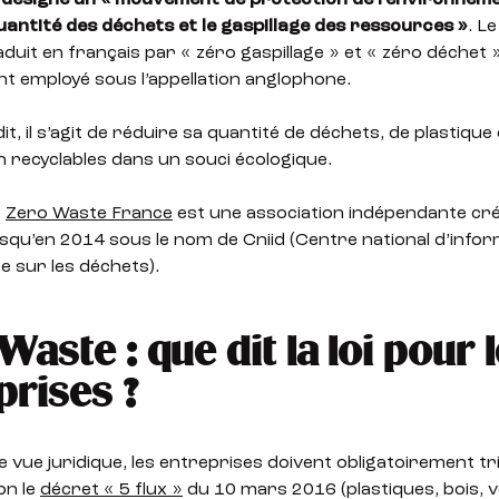
désigne un « mouvement de protection de l’environneme
uantité des déchets et le gaspillage des ressources »
. L
duit en français par « zéro gaspillage » et « zéro déchet ».
 employé sous l’appellation anglophone.
t, il s’agit de réduire sa quantité de déchets, de plastique
 recyclables dans un souci écologique.
e
Zero Waste France
est une association indépendante cr
squ’en 2014 sous le nom de Cniid (Centre national d’info
 sur les déchets).
Waste : que dit la loi pour 
prises ?
e vue juridique, les entreprises doivent obligatoirement tr
on le
décret « 5 flux »
du 10 mars 2016 (plastiques, bois, v