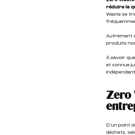
Zero Waste 
réduire la q
Waste se tra
fréquemment
Autrement di
produits non
À savoir qu
et connue ju
indépendante
Zero 
entre
D’un point d
déchets, sel