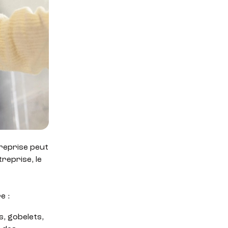
treprise peut
treprise, le
re :
, gobelets,