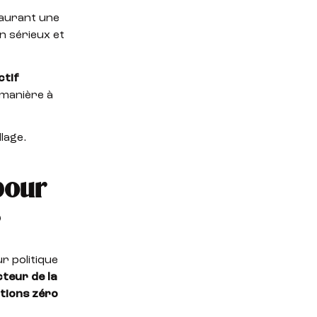
taurant une
on sérieux et
ctif
 manière à
lage.
pour
s
r politique
teur de la
ctions zéro