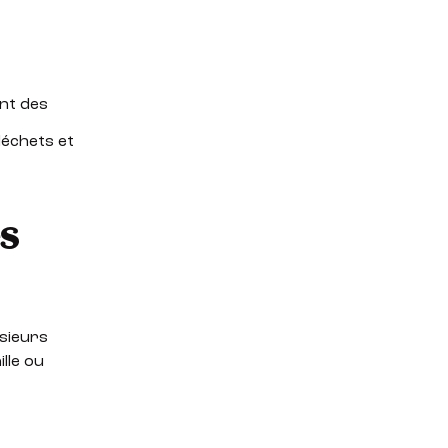
ent des
déchets et
es
usieurs
ille ou