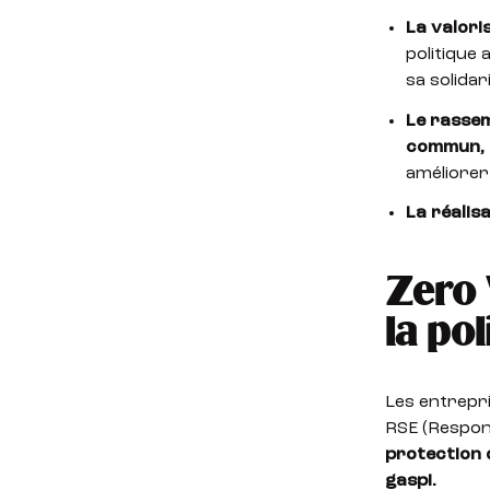
La valori
politique 
sa solidar
Le rassem
commun, 
améliorer 
La réalis
Zero 
la po
Les entrepri
RSE (Respons
protection d
gaspi.