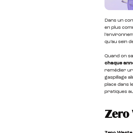
Dans un cont
en plus com
l’environnem
qu’au sein d
Quand on sa
chaque année
remédier ur
gaspillage a
place dans l
pratiques au
Zero 